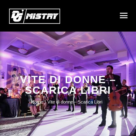
VITE DI DONNE –
SCARICA LIBRI
Home
Vite di donne – Scarica Libri