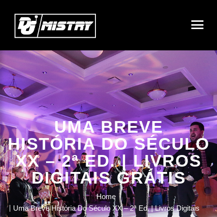
UMA BREVE
HISTÓRIA DO SÉCULO
XX – 2ª ED. | LIVROS
DIGITAIS GRÁTIS
Home
Uma Breve História Do Século XX – 2ª Ed. | Livros Digitais