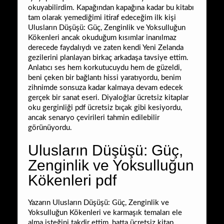
okuyabilirdim. Kapağından kapağına kadar bu kitabı
tam olarak yemediğimi itiraf edeceğim ilk kişi
Ulusların Düşüşü: Güç, Zenginlik ve Yoksulluğun
Kökenleri ancak okuduğum kısımlar inanılmaz
derecede faydalıydı ve zaten kendi Yeni Zelanda
gezilerini planlayan birkaç arkadaşa tavsiye ettim.
Anlatıcı ses hem korkutucuydu hem de güzeldi,
beni çeken bir bağlantı hissi yaratıyordu, benim
zihnimde sonsuza kadar kalmaya devam edecek
gerçek bir sanat eseri. Diyaloğlar ücretsiz kitaplar
oku gerginliği pdf ücretsiz bıçak gibi kesiyordu,
ancak senaryo çevirileri tahmin edilebilir
görünüyordu.
Ulusların Düşüşü: Güç,
Zenginlik ve Yoksulluğun
Kökenleri pdf
Yazarın Ulusların Düşüşü: Güç, Zenginlik ve
Yoksulluğun Kökenleri ve karmaşık temaları ele
alma isteğini takdir ettim, hatta ücretsiz kitap