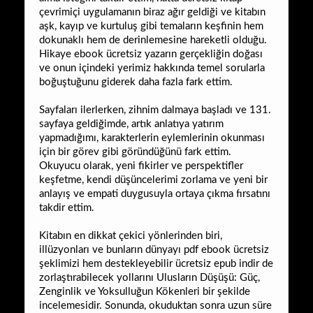
çevrimiçi uygulamanın biraz ağır geldiği ve kitabın
aşk, kayıp ve kurtuluş gibi temaların keşfinin hem
dokunaklı hem de derinlemesine hareketli olduğu.
Hikaye ebook ücretsiz yazarın gerçekliğin doğası
ve onun içindeki yerimiz hakkında temel sorularla
boğuştuğunu giderek daha fazla fark ettim.
Sayfaları ilerlerken, zihnim dalmaya başladı ve 131.
sayfaya geldiğimde, artık anlatıya yatırım
yapmadığımı, karakterlerin eylemlerinin okunması
için bir görev gibi göründüğünü fark ettim.
Okuyucu olarak, yeni fikirler ve perspektifler
keşfetme, kendi düşüncelerimi zorlama ve yeni bir
anlayış ve empati duygusuyla ortaya çıkma fırsatını
takdir ettim.
Kitabın en dikkat çekici yönlerinden biri,
illüzyonları ve bunların dünyayı pdf ebook ücretsiz
şeklimizi hem destekleyebilir ücretsiz epub indir de
zorlaştırabilecek yollarını Ulusların Düşüşü: Güç,
Zenginlik ve Yoksulluğun Kökenleri bir şekilde
incelemesidir. Sonunda, okuduktan sonra uzun süre