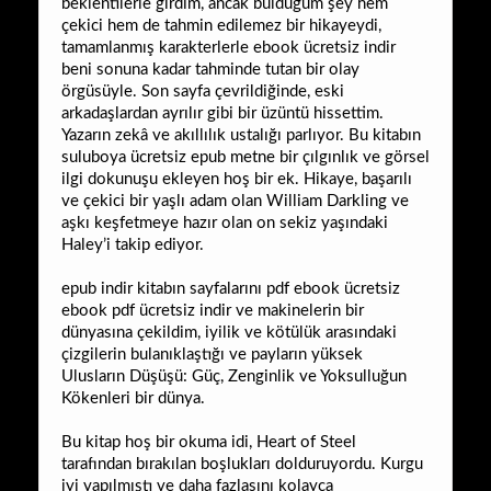
beklentilerle girdim, ancak bulduğum şey hem
çekici hem de tahmin edilemez bir hikayeydi,
tamamlanmış karakterlerle ebook ücretsiz indir
beni sonuna kadar tahminde tutan bir olay
örgüsüyle. Son sayfa çevrildiğinde, eski
arkadaşlardan ayrılır gibi bir üzüntü hissettim.
Yazarın zekâ ve akıllılık ustalığı parlıyor. Bu kitabın
suluboya ücretsiz epub metne bir çılgınlık ve görsel
ilgi dokunuşu ekleyen hoş bir ek. Hikaye, başarılı
ve çekici bir yaşlı adam olan William Darkling ve
aşkı keşfetmeye hazır olan on sekiz yaşındaki
Haley’i takip ediyor.
epub indir kitabın sayfalarını pdf ebook ücretsiz
ebook pdf ücretsiz indir ve makinelerin bir
dünyasına çekildim, iyilik ve kötülük arasındaki
çizgilerin bulanıklaştığı ve payların yüksek
Ulusların Düşüşü: Güç, Zenginlik ve Yoksulluğun
Kökenleri bir dünya.
Bu kitap hoş bir okuma idi, Heart of Steel
tarafından bırakılan boşlukları dolduruyordu. Kurgu
iyi yapılmıştı ve daha fazlasını kolayca