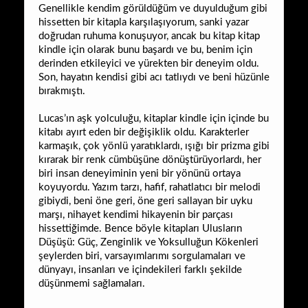
Genellikle kendim görüldüğüm ve duyulduğum gibi
hissetten bir kitapla karşılaşıyorum, sanki yazar
doğrudan ruhuma konuşuyor, ancak bu kitap kitap
kindle için olarak bunu başardı ve bu, benim için
derinden etkileyici ve yürekten bir deneyim oldu.
Son, hayatın kendisi gibi acı tatlıydı ve beni hüzünle
bırakmıştı.
Lucas’ın aşk yolculuğu, kitaplar kindle için içinde bu
kitabı ayırt eden bir değişiklik oldu. Karakterler
karmaşık, çok yönlü yaratıklardı, ışığı bir prizma gibi
kırarak bir renk cümbüşüne dönüştürüyorlardı, her
biri insan deneyiminin yeni bir yönünü ortaya
koyuyordu. Yazım tarzı, hafif, rahatlatıcı bir melodi
gibiydi, beni öne geri, öne geri sallayan bir uyku
marşı, nihayet kendimi hikayenin bir parçası
hissettiğimde. Bence böyle kitapları Ulusların
Düşüşü: Güç, Zenginlik ve Yoksulluğun Kökenleri
şeylerden biri, varsayımlarımı sorgulamaları ve
dünyayı, insanları ve içindekileri farklı şekilde
düşünmemi sağlamaları.