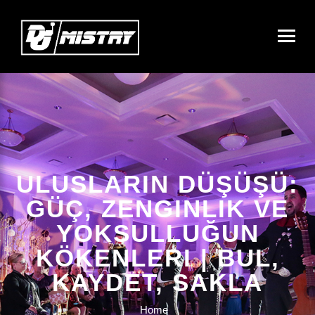
ULUSLARIN DÜŞÜŞÜ:
GÜÇ, ZENGINLIK VE
YOKSULLUĞUN
KÖKENLERI | BUL,
KAYDET, SAKLA
Home