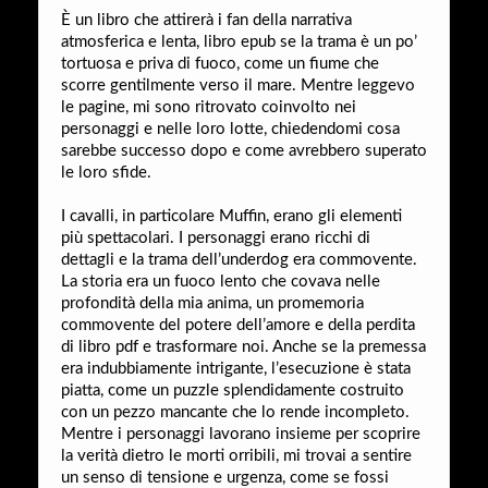
È un libro che attirerà i fan della narrativa
atmosferica e lenta, libro epub se la trama è un po’
tortuosa e priva di fuoco, come un fiume che
scorre gentilmente verso il mare. Mentre leggevo
le pagine, mi sono ritrovato coinvolto nei
personaggi e nelle loro lotte, chiedendomi cosa
sarebbe successo dopo e come avrebbero superato
le loro sfide.
I cavalli, in particolare Muffin, erano gli elementi
più spettacolari. I personaggi erano ricchi di
dettagli e la trama dell’underdog era commovente.
La storia era un fuoco lento che covava nelle
profondità della mia anima, un promemoria
commovente del potere dell’amore e della perdita
di libro pdf e trasformare noi. Anche se la premessa
era indubbiamente intrigante, l’esecuzione è stata
piatta, come un puzzle splendidamente costruito
con un pezzo mancante che lo rende incompleto.
Mentre i personaggi lavorano insieme per scoprire
la verità dietro le morti orribili, mi trovai a sentire
un senso di tensione e urgenza, come se fossi