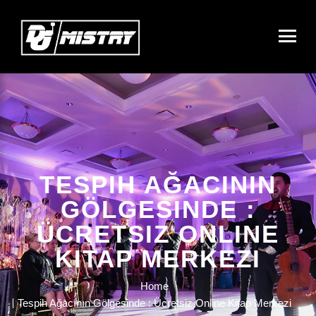
TESPIH AĞACININ
GÖLGESINDE :
ÜCRETSIZ ONLINE
KITAP MERKEZI
Home
Tespih Ağacının Gölgesinde : Ücretsiz Online Kitap Merkezi