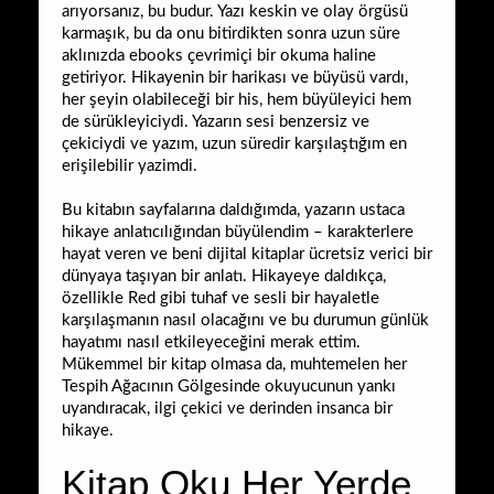
arıyorsanız, bu budur. Yazı keskin ve olay örgüsü
karmaşık, bu da onu bitirdikten sonra uzun süre
aklınızda ebooks çevrimiçi bir okuma haline
getiriyor. Hikayenin bir harikası ve büyüsü vardı,
her şeyin olabileceği bir his, hem büyüleyici hem
de sürükleyiciydi. Yazarın sesi benzersiz ve
çekiciydi ve yazım, uzun süredir karşılaştığım en
erişilebilir yazimdi.
Bu kitabın sayfalarına daldığımda, yazarın ustaca
hikaye anlatıcılığından büyülendim – karakterlere
hayat veren ve beni dijital kitaplar ücretsiz verici bir
dünyaya taşıyan bir anlatı. Hikayeye daldıkça,
özellikle Red gibi tuhaf ve sesli bir hayaletle
karşılaşmanın nasıl olacağını ve bu durumun günlük
hayatımı nasıl etkileyeceğini merak ettim.
Mükemmel bir kitap olmasa da, muhtemelen her
Tespih Ağacının Gölgesinde okuyucunun yankı
uyandıracak, ilgi çekici ve derinden insanca bir
hikaye.
Kitap Oku Her Yerde