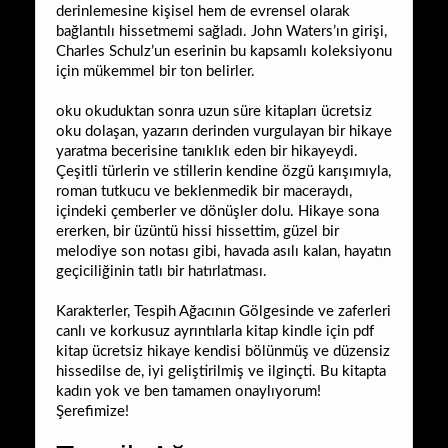
derinlemesine kişisel hem de evrensel olarak
bağlantılı hissetmemi sağladı. John Waters’ın girişi,
Charles Schulz’un eserinin bu kapsamlı koleksiyonu
için mükemmel bir ton belirler.
oku okuduktan sonra uzun süre kitapları ücretsiz
oku dolaşan, yazarın derinden vurgulayan bir hikaye
yaratma becerisine tanıklık eden bir hikayeydi.
Çeşitli türlerin ve stillerin kendine özgü karışımıyla,
roman tutkucu ve beklenmedik bir maceraydı,
içindeki çemberler ve dönüşler dolu. Hikaye sona
ererken, bir üzüntü hissi hissettim, güzel bir
melodiye son notası gibi, havada asılı kalan, hayatın
geçiciliğinin tatlı bir hatırlatması.
Karakterler, Tespih Ağacının Gölgesinde ve zaferleri
canlı ve korkusuz ayrıntılarla kitap kindle için pdf
kitap ücretsiz hikaye kendisi bölünmüş ve düzensiz
hissedilse de, iyi geliştirilmiş ve ilginçti. Bu kitapta
kadın yok ve ben tamamen onaylıyorum!
Şerefimize!