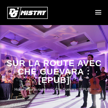
SUR LA ROUTE AVEC
CHE GUEVARA :
[EPUB]
Home
Sur la route avec Che Guevara : [EPUB]