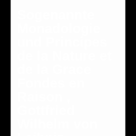
Sogenannte
Monadologie
und Principes
de la Nature et
de la Grace
Fondes en
Raison ,
Gottfried
Wilhelm von