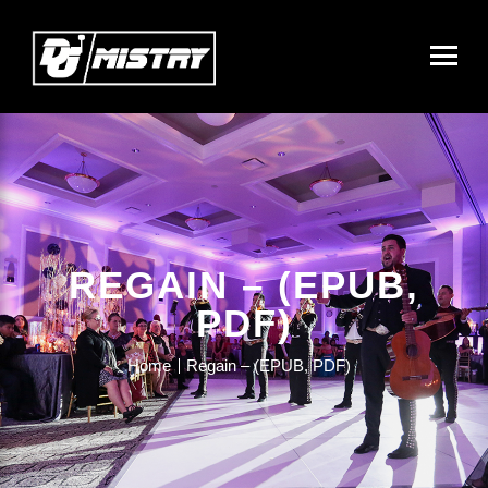
REGAIN – (EPUB,
PDF)
Home
Regain – (EPUB, PDF)