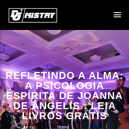
REFLETINDO A ALMA:
A PSICOLOGIA
ESPÍRITA DE JOANNA
DE ÂNGELIS : LEIA
LIVROS GRÁTIS
Home