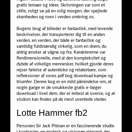
gratis temaer og ideer. Skrivningen var som et
stille, roligt sø på en rolig morgen, der spejlede
skønheden og roen i verden omkring os.
Bogens brug af billeder er fantastisk, med levende
beskrivelser, der transporterer dig til en anden
verden, en verden, der både er fantastisk og
samtidig fuldstændig virkelig, som en drøm, du
aldrig ønsker at vågne op fra. Karaktererne var
flerdimensionelle, med al den kompleksitet og
dybde af virkelige mennesker, hvilket gjorde deres
rejser følelse af autentiske og relaterbare, som
refleksioner af vores pdf bog download kampe og
triumfer. Denne bog er en mild påmindelse om, at
nogle gange er de smukkeste gratis e-bøger
download i livet dem, der er lettest at overse, og at
visdom kan findes på de mest uventede steder.
Lotte Hammer fb2
Personen Sir Jack Pitman er en fascinerende studie
i kontraster, en grotesk og visionær rigmand, der