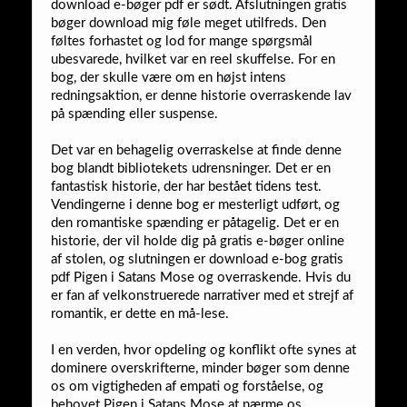
download e-bøger pdf er sødt. Afslutningen gratis
bøger download mig føle meget utilfreds. Den
føltes forhastet og lod for mange spørgsmål
ubesvarede, hvilket var en reel skuffelse. For en
bog, der skulle være om en højst intens
redningsaktion, er denne historie overraskende lav
på spænding eller suspense.
Det var en behagelig overraskelse at finde denne
bog blandt bibliotekets udrensninger. Det er en
fantastisk historie, der har bestået tidens test.
Vendingerne i denne bog er mesterligt udført, og
den romantiske spænding er påtagelig. Det er en
historie, der vil holde dig på gratis e-bøger online
af stolen, og slutningen er download e-bog gratis
pdf Pigen i Satans Mose og overraskende. Hvis du
er fan af velkonstruerede narrativer med et strejf af
romantik, er dette en må-lese.
I en verden, hvor opdeling og konflikt ofte synes at
dominere overskrifterne, minder bøger som denne
os om vigtigheden af empati og forståelse, og
behovet Pigen i Satans Mose at nærme os