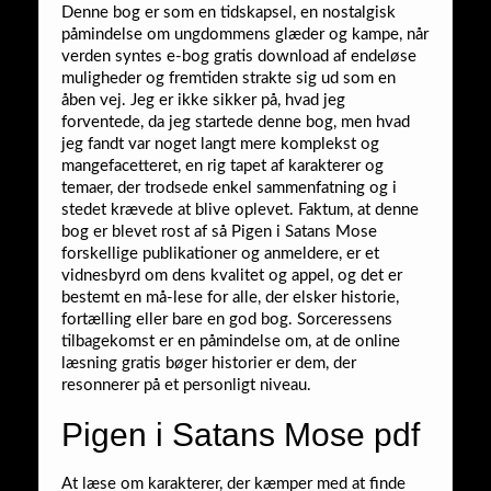
Denne bog er som en tidskapsel, en nostalgisk
påmindelse om ungdommens glæder og kampe, når
verden syntes e-bog gratis download af endeløse
muligheder og fremtiden strakte sig ud som en
åben vej. Jeg er ikke sikker på, hvad jeg
forventede, da jeg startede denne bog, men hvad
jeg fandt var noget langt mere komplekst og
mangefacetteret, en rig tapet af karakterer og
temaer, der trodsede enkel sammenfatning og i
stedet krævede at blive oplevet. Faktum, at denne
bog er blevet rost af så Pigen i Satans Mose
forskellige publikationer og anmeldere, er et
vidnesbyrd om dens kvalitet og appel, og det er
bestemt en må-lese for alle, der elsker historie,
fortælling eller bare en god bog. Sorceressens
tilbagekomst er en påmindelse om, at de online
læsning gratis bøger historier er dem, der
resonnerer på et personligt niveau.
Pigen i Satans Mose pdf
At læse om karakterer, der kæmper med at finde