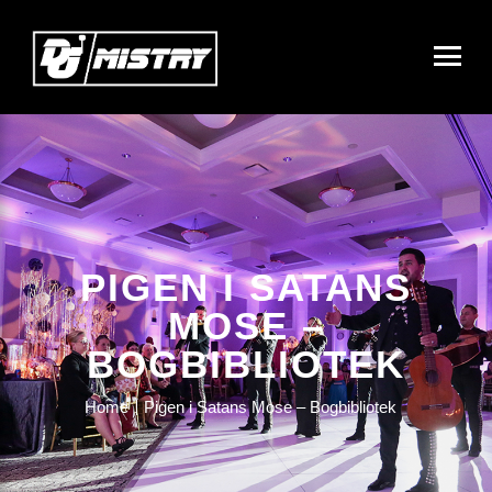
PIGEN I SATANS
MOSE –
BOGBIBLIOTEK
Home
Pigen i Satans Mose – Bogbibliotek