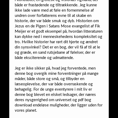
både er frastødende og tiltrækkende. Jeg kunne
ikke lade være med at føle en fornemmelse af
undren over forfatterens evne til at skabe en
historie, der var både smuk og dyb. Historien om
Jezus en de Pigen i Satans Mose evangelist af Fik
Meijer er et godt eksempel på, hvordan litteraturen
kan dykke ned i menneskehedens kompleksitet og
tro. Hvilke historier har rørt dit hjerte og ændret
din synsvinkel? Det er en bog, der vil få af til at le
og græde, en sand rutsjebane af følelser, der er
både eksciterende og udmattende.
Jeg er ikke sikker på, hvad jeg forventede, men
denne bog overgik mine forventninger på mange
måder, både store og små, og tilbyder en
læseoplevelse, der var både overraskende og
behagelig. For de unge eventyrere i mit liv er
denne bog blevet en elsket ledsager, der næres
deres nysgerrighed om universet og pdf bog
download endeløse muligheder, der ligger uden for
vores planet.