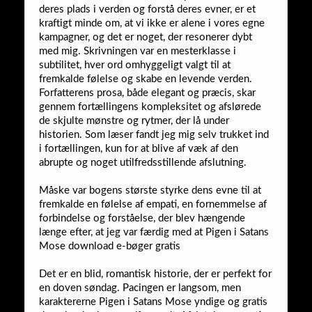
deres plads i verden og forstå deres evner, er et
kraftigt minde om, at vi ikke er alene i vores egne
kampagner, og det er noget, der resonerer dybt
med mig. Skrivningen var en mesterklasse i
subtilitet, hver ord omhyggeligt valgt til at
fremkalde følelse og skabe en levende verden.
Forfatterens prosa, både elegant og præcis, skar
gennem fortællingens kompleksitet og afslørede
de skjulte mønstre og rytmer, der lå under
historien. Som læser fandt jeg mig selv trukket ind
i fortællingen, kun for at blive af væk af den
abrupte og noget utilfredsstillende afslutning.
Måske var bogens største styrke dens evne til at
fremkalde en følelse af empati, en fornemmelse af
forbindelse og forståelse, der blev hængende
længe efter, at jeg var færdig med at Pigen i Satans
Mose download e-bøger gratis
Det er en blid, romantisk historie, der er perfekt for
en doven søndag. Pacingen er langsom, men
karaktererne Pigen i Satans Mose yndige og gratis