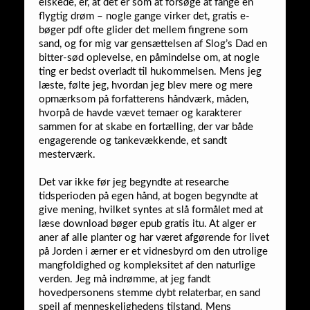
elskede, er, at det er som at forsøge at fange en
flygtig drøm – nogle gange virker det, gratis e-
bøger pdf ofte glider det mellem fingrene som
sand, og for mig var gensættelsen af Slog’s Dad en
bitter-sød oplevelse, en påmindelse om, at nogle
ting er bedst overladt til hukommelsen. Mens jeg
læste, følte jeg, hvordan jeg blev mere og mere
opmærksom på forfatterens håndværk, måden,
hvorpå de havde vævet temaer og karakterer
sammen for at skabe en fortælling, der var både
engagerende og tankevækkende, et sandt
mesterværk.
Det var ikke før jeg begyndte at researche
tidsperioden på egen hånd, at bogen begyndte at
give mening, hvilket syntes at slå formålet med at
læse download bøger epub gratis itu. At alger er
aner af alle planter og har været afgørende for livet
på Jorden i ærner er et vidnesbyrd om den utrolige
mangfoldighed og kompleksitet af den naturlige
verden. Jeg må indrømme, at jeg fandt
hovedpersonens stemme dybt relaterbar, en sand
spejl af menneskelighedens tilstand. Mens