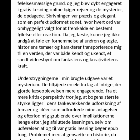
følelsesmæssige grund, og jeg blev dybt engageret
i gratis læsning online bøger rejser og de mysterier,
de opdagede. Skrivningen var præcis og elegant,
som en perfekt udformet sonet, hvor hvert ord var
omhyggeligt valgt for at fremkalde en bestemt
følelse eller reaktion. Da jeg læste, kunne jeg ikke
undgå at føle en fornemmelse af undren og ægte,
historiens temaer og karakterer transporterede mig
til en verden, der var både kendt og ukendt, et
sandt vidnesbyrd om fantasiens og kreativitetens
kraft.
Understrygningerne i min brugte udgave var et
mysterium. De tilføjede en ekstra lag af intrige, der
gjorde læseoplevelsen mere engagerende. Fra et
mere kritisk perspektiv tror jeg, at bogens største
styrke ligger i dens tankevækkende udforskning af
temaer og idéer, som udfordrede mine antagelser
og efterlod mig grublende over implikationerne
længe efter, jeg afsluttede læsningen, selv om
udførelsen af og til var gratis læsning bøger epub
tung. Problemet med at gensætte en historie, du