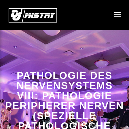
PATHOLOGIE DES
NERVENSYSTEMS
VIII: PATHOLOGIE
PERIPHERER NERVEN
(SPEZIELLE
PATHOLOGISCHE