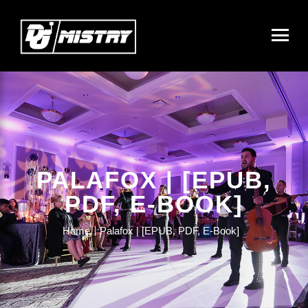
PALAFOX | [EPUB,
PDF, E-BOOK]
Home
Palafox | [EPUB, PDF, E-Book]