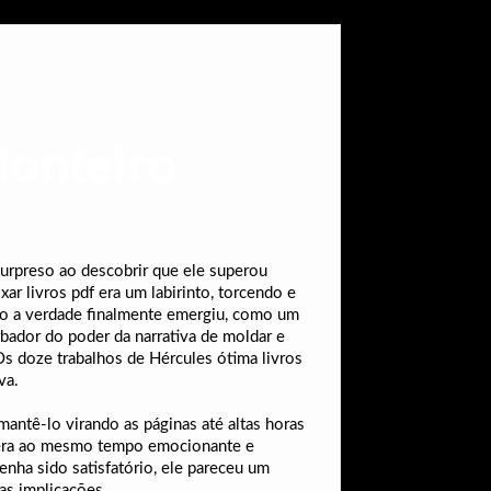
Monteiro
urpreso ao descobrir que ele superou
r livros pdf era um labirinto, torcendo e
ndo a verdade finalmente emergiu, como um
rbador do poder da narrativa de moldar e
Os doze trabalhos de Hércules ótima livros
va.
mantê-lo virando as páginas até altas horas
e era ao mesmo tempo emocionante e
nha sido satisfatório, ele pareceu um
as implicações.