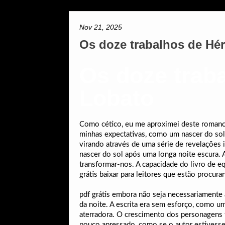
Nov 21, 2025
Os doze trabalhos de Hér
Os doze trab
Lobato
Como cético, eu me aproximei deste romanc
minhas expectativas, como um nascer do sol q
virando através de uma série de revelações
nascer do sol após uma longa noite escura. 
transformar-nos. A capacidade do livro de e
grátis baixar para leitores que estão procu
pdf grátis embora não seja necessariamente a
da noite. A escrita era sem esforço, como
aterradora. O crescimento dos personagens f
pouco apressado, como se o autor estivesse 