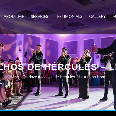
ABOUT ME
SERVICES
TESTIMONIALS
GALLERY
M
LHOS DE HÉRCULES – L
Home
Os doze trabalhos de Hércules – Leitura na Hora