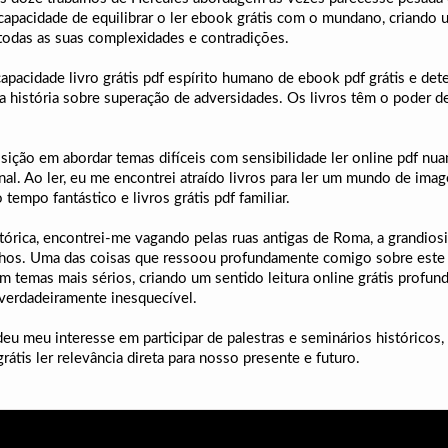
a capacidade de equilibrar o ler ebook grátis com o mundano, criand
todas as suas complexidades e contradições.
capacidade livro grátis pdf espírito humano de ebook pdf grátis e de
história sobre superação de adversidades. Os livros têm o poder de in
posição em abordar temas difíceis com sensibilidade ler online pdf n
. Ao ler, eu me encontrei atraído livros para ler um mundo de imag
empo fantástico e livros grátis pdf familiar.
stórica, encontrei-me vagando pelas ruas antigas de Roma, a grandio
os. Uma das coisas que ressoou profundamente comigo sobre este O
m temas mais sérios, criando um sentido leitura online grátis profu
 verdadeiramente inesquecível.
deu meu interesse em participar de palestras e seminários históricos
átis ler relevância direta para nosso presente e futuro.