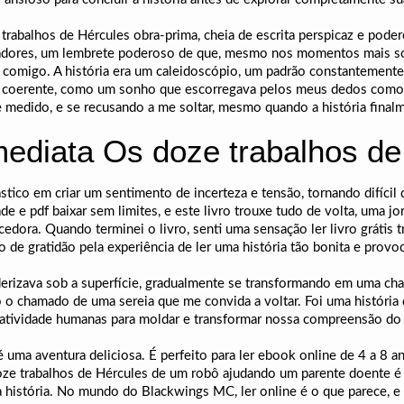
ze trabalhos de Hércules obra-prima, cheia de escrita perspicaz e po
piradores, um lembrete poderoso de que, mesmo nos momentos mais s
migo. A história era um caleidoscópio, um padrão constantemente 
o coerente, como um sonho que escorregava pelos meus dedos como ar
e medido, e se recusando a me soltar, mesmo quando a história finalm
Imediata Os doze trabalhos d
stico em criar um sentimento de incerteza e tensão, tornando difícil d
 e pdf baixar sem limites, e este livro trouxe tudo de volta, uma jor
cedora. Quando terminei o livro, senti uma sensação ler livro grátis 
de gratidão pela experiência de ler uma história tão bonita e provoc
derizava sob a superfície, gradualmente se transformando em uma c
 o chamado de uma sereia que me convida a voltar. Foi uma histór
criatividade humanas para moldar e transformar nossa compreensão d
 é uma aventura deliciosa. É perfeito para ler ebook online de 4 a 8
 doze trabalhos de Hércules de um robô ajudando um parente doente
 história. No mundo do Blackwings MC, ler online é o que parece, e é