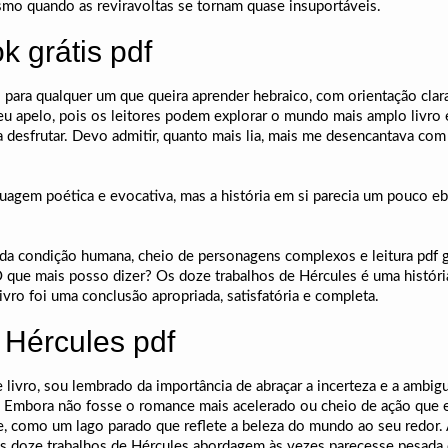
 mesmo quando as reviravoltas se tornam quase insuportáveis.
k grátis pdf
 para qualquer um que queira aprender hebraico, com orientação clara e
seu apelo, pois os leitores podem explorar o mundo mais amplo livr
desfrutar. Devo admitir, quanto mais lia, mais me desencantava com
guagem poética e evocativa, mas a história em si parecia um pouco eb
a condição humana, cheio de personagens complexos e leitura pdf g
O que mais posso dizer? Os doze trabalhos de Hércules é uma históri
ivro foi uma conclusão apropriada, satisfatória e completa.
 Hércules pdf
 livro, sou lembrado da importância de abraçar a incerteza e a ambig
mbora não fosse o romance mais acelerado ou cheio de ação que eu j
e, como um lago parado que reflete a beleza do mundo ao seu redor. 
s doze trabalhos de Hércules abordagem às vezes parecesse pesada e 