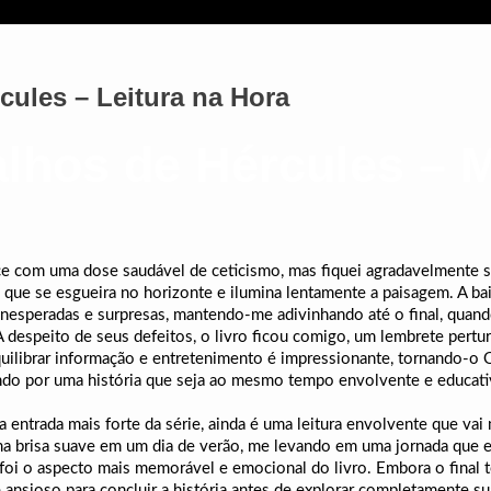
cules – Leitura na Hora
alhos de Hércules – 
e com uma dose saudável de ceticismo, mas fiquei agradavelmente s
ue se esgueira no horizonte e ilumina lentamente a paisagem. A baixa
 inesperadas e surpresas, mantendo-me adivinhando até o final, qua
A despeito de seus defeitos, o livro ficou comigo, um lembrete pertu
quilibrar informação e entretenimento é impressionante, tornando-o 
rando por uma história que seja ao mesmo tempo envolvente e educati
 entrada mais forte da série, ainda é uma leitura envolvente que vai 
 uma brisa suave em um dia de verão, me levando em uma jornada qu
oi o aspecto mais memorável e emocional do livro. Embora o final te
ansioso para concluir a história antes de explorar completamente su