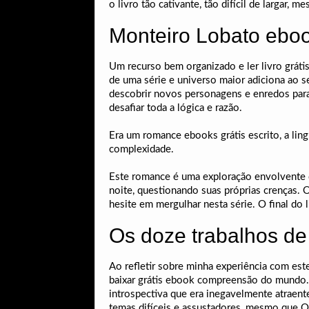
o livro tão cativante, tão difícil de largar,
Monteiro Lobato eboo
Um recurso bem organizado e ler livro grátis
de uma série e universo maior adiciona ao 
descobrir novos personagens e enredos para 
desafiar toda a lógica e razão.
Era um romance ebooks grátis escrito, a lin
complexidade.
Este romance é uma exploração envolvente d
noite, questionando suas próprias crenças. 
hesite em mergulhar nesta série. O final do l
Os doze trabalhos de
Ao refletir sobre minha experiência com este
baixar grátis ebook compreensão do mundo. E
introspectiva que era inegavelmente atraent
temas difíceis e assustadores, mesmo que O