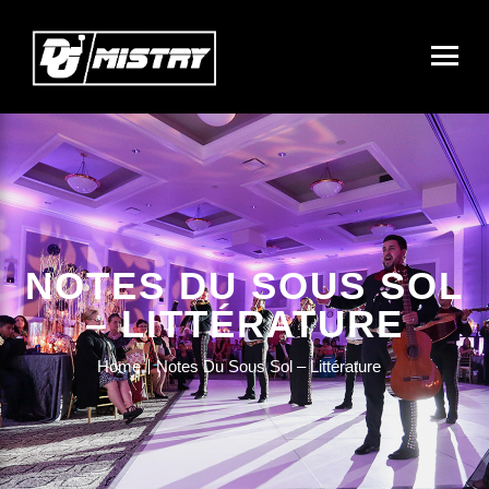
NOTES DU SOUS SOL
– LITTÉRATURE
Home
Notes Du Sous Sol – Littérature