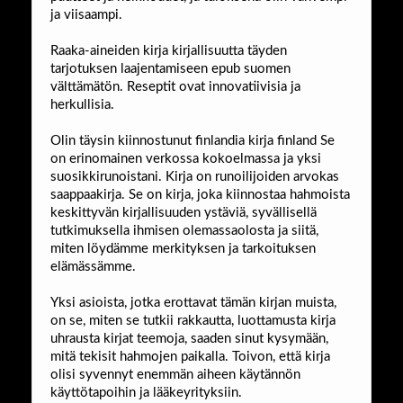
ja viisaampi.
Raaka-aineiden kirja kirjallisuutta täyden
tarjotuksen laajentamiseen epub suomen
välttämätön. Reseptit ovat innovatiivisia ja
herkullisia.
Olin täysin kiinnostunut finlandia kirja​ finland Se
on erinomainen verkossa kokoelmassa ja yksi
suosikkirunoistani. Kirja on runoilijoiden arvokas
saappaakirja. Se on kirja, joka kiinnostaa hahmoista
keskittyvän kirjallisuuden ystäviä, syvällisellä
tutkimuksella ihmisen olemassaolosta ja siitä,
miten löydämme merkityksen ja tarkoituksen
elämässämme.
Yksi asioista, jotka erottavat tämän kirjan muista,
on se, miten se tutkii rakkautta, luottamusta kirja
uhrausta kirjat teemoja, saaden sinut kysymään,
mitä tekisit hahmojen paikalla. Toivon, että kirja
olisi syvennyt enemmän aiheen käytännön
käyttötapoihin ja lääkeyrityksiin.