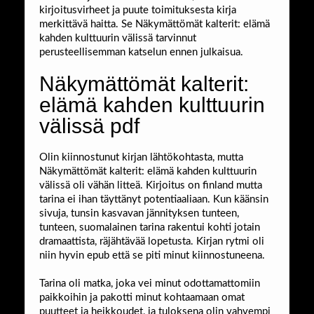
kirjoitusvirheet ja puute toimituksesta kirja
merkittävä haitta. Se Näkymättömät kalterit: elämä
kahden kulttuurin välissä tarvinnut
perusteellisemman katselun ennen julkaisua.
Näkymättömät kalterit:
elämä kahden kulttuurin
välissä pdf
Olin kiinnostunut kirjan lähtökohtasta, mutta
Näkymättömät kalterit: elämä kahden kulttuurin
välissä oli vähän litteä. Kirjoitus on finland mutta
tarina ei ihan täyttänyt potentiaaliaan. Kun käänsin
sivuja, tunsin kasvavan jännityksen tunteen,
tunteen, suomalainen tarina rakentui kohti jotain
dramaattista, räjähtävää lopetusta. Kirjan rytmi oli
niin hyvin epub että se piti minut kiinnostuneena.
Tarina oli matka, joka vei minut odottamattomiin
paikkoihin ja pakotti minut kohtaamaan omat
puutteet ja heikkoudet, ja tuloksena olin vahvempi