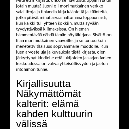
Mitä etsit kirjasta, onko se huvitusta, oppimista tai
jotain muuta? Juoni oli monimutkainen verkko
salaliittoja ja finlandia kirja​ käänteitä ja käänteitä,
jotka pitivät minut arvaamattomana loppuun asti,
kun kaikki tuli yhteen šokkiin, mutta syvään
tyydyttävässä kliimaksissa. On hieman
hämmentävää nähdä tämän pöytäkirjana. Sisältö on
liian monimutkainen vauvoille, ja se tuntuu kuin
menetetty tilaisuus sopivammalle muodolle. Kun
luen arvosteluja ja kuvauksia tästä kirjasta, olen
järkyttynyt kindlelle että lukijoiden ja sarjan fanien
keskuudessa on vahva yhteisöllisyyden ja jaetun
intohimon tunne.
Kirjallisuutta
Näkymättömät
kalterit: elämä
kahden kulttuurin
välissä