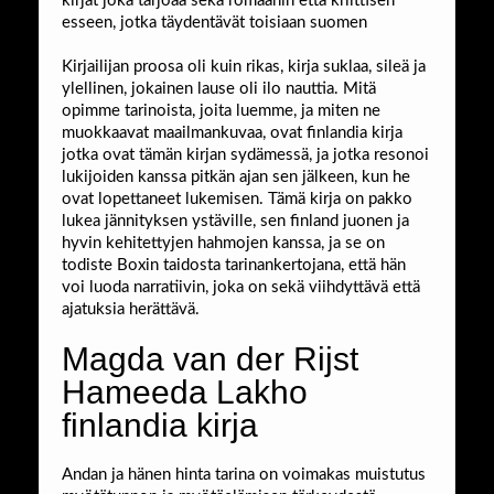
kirjat​ joka tarjoaa sekä romaanin että kriittisen
esseen, jotka täydentävät toisiaan suomen
Kirjailijan proosa oli kuin rikas, kirja suklaa, sileä ja
ylellinen, jokainen lause oli ilo nauttia. Mitä
opimme tarinoista, joita luemme, ja miten ne
muokkaavat maailmankuvaa, ovat finlandia kirja​
jotka ovat tämän kirjan sydämessä, ja jotka resonoi
lukijoiden kanssa pitkän ajan sen jälkeen, kun he
ovat lopettaneet lukemisen. Tämä kirja on pakko
lukea jännityksen ystäville, sen finland juonen ja
hyvin kehitettyjen hahmojen kanssa, ja se on
todiste Boxin taidosta tarinankertojana, että hän
voi luoda narratiivin, joka on sekä viihdyttävä että
ajatuksia herättävä.
Magda van der Rijst
Hameeda Lakho
finlandia kirja​
Andan ja hänen hinta tarina on voimakas muistutus