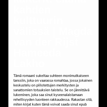
kahden
kulttuurin
välissä | Magda
van der Rijst
Hameeda
Lakho
Tämä romaani sukeltaa suhteen monimutkaiseen
tanssiin, joka on vaarassa romahtaa, jossa jokainen
keskustelu on piilotettujen merkitysten ja
sanattomien totuuksien taistelu. Se on jännittävä
lukeminen, joka saa sinut kyseenalaistamaan
rehellisyyden luonteen rakkaudessa. Rakastan sitä,
miten kirjat kuten tämä voivat saada sinut epub