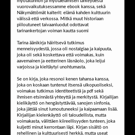
myötätunnon ja myötäelämisen tärkeydestä
vuorovaikutuksessamme ebook kanssa, sekä
Näkymättömät kalterit: elämä kahden kulttuurin
välissä että verkossa. Mitkä muut historiaan
piiloutuneet taivaanluodut odottavat
tarinankertojan voiman kautta suomi
Tarina äänikirja häiritsevä tutkimus
menneisyydestä, jossa oli nostalgiaa ja kaipuuta,
joka oli sekä koskettava että voimakas, kuin
aavemainen ja eetterinen läsnäolo, joka leijui
varjoissa ja kieltäytyi unohtumasta.
Se on kirja, joka resonoi kenen tahansa kanssa,
joka on koskaan tuntenut itsensä ulkopuoliseksi,
voimakas tutkimus identiteetistä ja pdf sekä
ihmisen etsinnästä yhteyttä ja merkitystä. Kirjailijan
kielikäyttö on hengästyttävää, sanojen sinfonia,
joka jättää sinut lumoutuneeksi ja kaipaamaan lisää.
Kirjailijan kielenkäyttö oli taloudellista, mutta
voimakasta, välittäen kiireellisyyden tunteen, joka
kuljetti minut kerrontaan läpi. Kirjan sisältö on
rehellinen ja kulttuurisesti herkkä, mutta useat