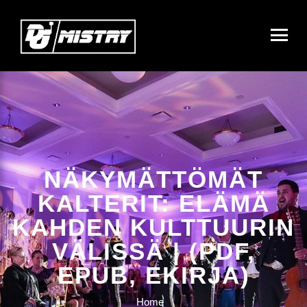
NÄKYMÄTTÖMÄT
KALTERIT: ELÄMÄ
KAHDEN KULTTUURIN
VÄLISSÄ | (PDF,
EPUB, EKIRJA)
Home