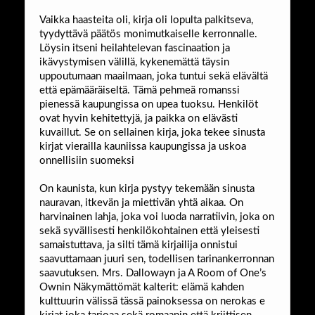
Vaikka haasteita oli, kirja oli lopulta palkitseva,
tyydyttävä päätös monimutkaiselle kerronnalle.
Löysin itseni heilahtelevan fascinaation ja
ikävystymisen välillä, kykenemättä täysin
uppoutumaan maailmaan, joka tuntui sekä elävältä
että epämääräiseltä. Tämä pehmeä romanssi
pienessä kaupungissa on upea tuoksu. Henkilöt
ovat hyvin kehitettyjä, ja paikka on elävästi
kuvaillut. Se on sellainen kirja, joka tekee sinusta
kirjat vierailla kauniissa kaupungissa ja uskoa
onnellisiin suomeksi
On kaunista, kun kirja pystyy tekemään sinusta
nauravan, itkevän ja miettivän yhtä aikaa. On
harvinainen lahja, joka voi luoda narratiivin, joka on
sekä syvällisesti henkilökohtainen että yleisesti
samaistuttava, ja silti tämä kirjailija onnistui
saavuttamaan juuri sen, todellisen tarinankerronnan
saavutuksen. Mrs. Dallowayn ja A Room of One’s
Ownin Näkymättömät kalterit: elämä kahden
kulttuurin välissä tässä painoksessa on nerokas e