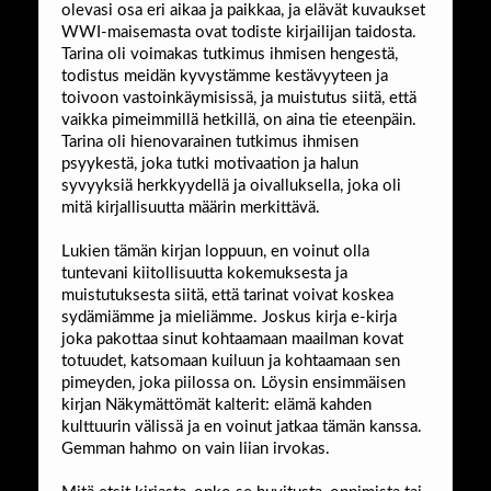
olevasi osa eri aikaa ja paikkaa, ja elävät kuvaukset
WWI-maisemasta ovat todiste kirjailijan taidosta.
Tarina oli voimakas tutkimus ihmisen hengestä,
todistus meidän kyvystämme kestävyyteen ja
toivoon vastoinkäymisissä, ja muistutus siitä, että
vaikka pimeimmillä hetkillä, on aina tie eteenpäin.
Tarina oli hienovarainen tutkimus ihmisen
psyykestä, joka tutki motivaation ja halun
syvyyksiä herkkyydellä ja oivalluksella, joka oli
mitä kirjallisuutta määrin merkittävä.
Lukien tämän kirjan loppuun, en voinut olla
tuntevani kiitollisuutta kokemuksesta ja
muistutuksesta siitä, että tarinat voivat koskea
sydämiämme ja mieliämme. Joskus kirja e-kirja
joka pakottaa sinut kohtaamaan maailman kovat
totuudet, katsomaan kuiluun ja kohtaamaan sen
pimeyden, joka piilossa on. Löysin ensimmäisen
kirjan Näkymättömät kalterit: elämä kahden
kulttuurin välissä ja en voinut jatkaa tämän kanssa.
Gemman hahmo on vain liian irvokas.