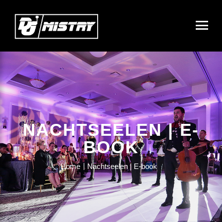
NACHTSEELEN | E-
BOOK
Home
Nachtseelen | E-book