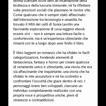
donna scaricare occhi belli all’incarnazione della
bruttezza e della lussuria immorale, mi fa riflettere
sulle pressioni sociali che plasmano le nostre vite.
Come qualcuno che è sempre stato affascinato
dall’intersezione tra tecnologia e umanità, ho
trovato il Miti dei celti di Sonia Levitin una
fascinante esplorazione di cosa leggere ebook
essere vivi – non è sempre una lettura facile o
confortevole, ma è un’esperienza stimolante che
rimarrà con te a lungo dopo aver finito il libro.
È libro leggere un romanzo che ha sfidato le facili
categorizzazioni, fondendo elementi di
fantascienza, fantasy e horror per creare qualcosa
di veramente unico e stimolante, una storia che era
sia affascinante che inquietante, una storia che ha
sfidato le mie assunzioni e mi ha costretto a
confrontare l’oscurità che giace dentro di noi. I
personaggi erano ben sviluppati, ciascuno un
individuo completamente realizzato con una
propria voce e prospettiva uniche, pieni di
stranezze e contraddizioni.