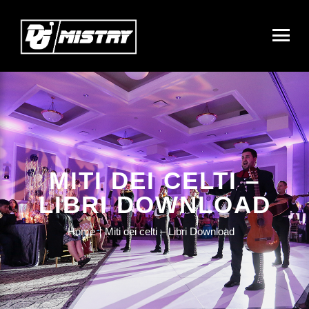
MITI DEI CELTI –
LIBRI DOWNLOAD
Home
Miti dei celti – Libri Download