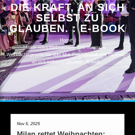
DIE KRAFT, AN SICH
SELBST ZU
GLAUBEN. : E-BOOK
Home
Milan rettet Weihnachten: Eine magische
Weihnachtsgeschichte über Mut, Freundschaft und die Kraft,
an sich selbst zu glauben. : E-book
Nov 5, 2025
Milan rettet Weihnachten: