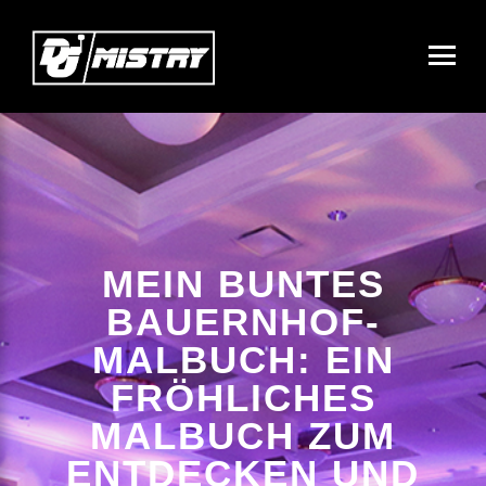
MEIN BUNTES
BAUERNHOF-
MALBUCH: EIN
FRÖHLICHES
MALBUCH ZUM
ENTDECKEN UND