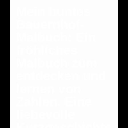
Mein buntes
Bauernhof-
Malbuch: Ein
fröhliches
Malbuch zum
entdecken und
lernen von
Zahlen. Eine
liebevolle
Kurzgeschichte