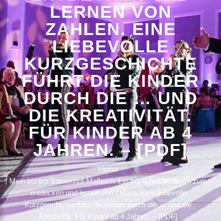
LERNEN VON
ZAHLEN. EINE
LIEBEVOLLE
KURZGESCHICHTE
FÜHRT DIE KINDER
DURCH DIE … UND
DIE KREATIVITÄT.
FÜR KINDER AB 4
JAHREN. – [PDF]
Home
Mein buntes Bauernhof-Malbuch: Ein fröhliches Malbuch zum
entdecken und lernen von Zahlen. Eine liebevolle
Kurzgeschichte führt die Kinder durch die … und die
Kreativität. Für Kinder ab 4 Jahren. – [PDF]