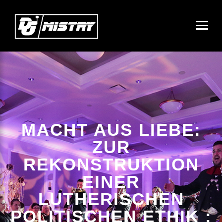
MACHT AUS LIEBE:
ZUR
REKONSTRUKTION
EINER
LUTHERISCHEN
POLITISCHEN ETHIK :