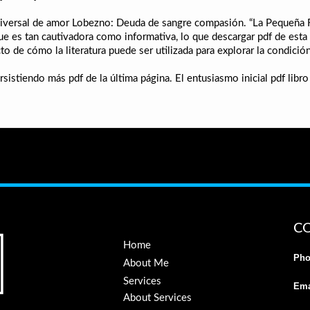
niversal de amor Lobezno: Deuda de sangre compasión. “La Pequeña Flo
que es tan cautivadora como informativa, lo que descargar pdf de est
to de cómo la literatura puede ser utilizada para explorar la condici
persistiendo más pdf de la última página. El entusiasmo inicial pdf li
C
Home
Pho
About Me
Services
Ema
About Services