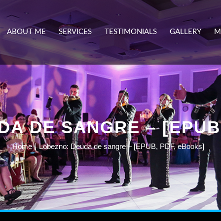
ABOUT ME
SERVICES
TESTIMONIALS
GALLERY
M
A DE SANGRE – [EPUB
Home
Lobezno: Deuda de sangre – [EPUB, PDF, eBooks]