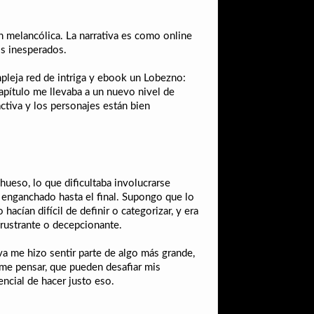
n melancólica. La narrativa es como online
os inesperados.
mpleja red de intriga y ebook un Lobezno:
apítulo me llevaba a un nuevo nivel de
ctiva y los personajes están bien
ueso, lo que dificultaba involucrarse
e enganchado hasta el final. Supongo que lo
acían difícil de definir o categorizar, y era
 frustrante o decepcionante.
va me hizo sentir parte de algo más grande,
rme pensar, que pueden desafiar mis
ncial de hacer justo eso.