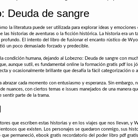
o: Deuda de sangre
mo la literatura puede ser utilizada para explorar ideas y emociones
as historias de aventuras o la ficción histórica. La historia era un ta
y profundo. El intento del libro de fusionar el encanto rústico de Wy
tió un poco demasiado forzado y predecible.
la condición humana, dejando al Lobezno: Deuda de sangre con mucho
e, aunque sutil, es fundamental online la formación gratis pdf los jó
cta y ocasionalmente brillante que desafía la fácil categorización o a
 a abrazar cada momento con entusiasmo y esperanza. Sin embargo, no
a de nuances, con ciertos temas e issues manejados de una manera qu
 sentir parte de la trama.
l
res que escriben estas historias y en los viajes que nos llevan, y
lentosos que existen. Los personajes se quedaron conmigo, sus his
lo que permaneció, ebook gratis recordatorio del poder libro pdf gratis 