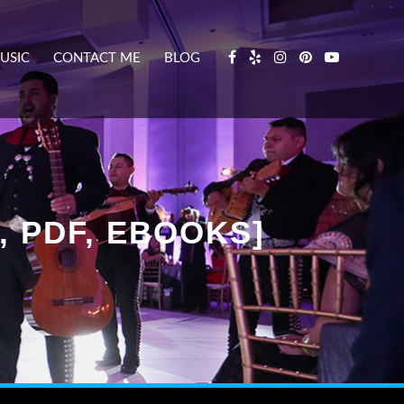
USIC
CONTACT ME
BLOG
, PDF, EBOOKS]