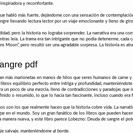
inspiradora y reconfortante.
 lo que habló más fuerte, dejándome con una sensación de contemplació
ngre llevando lectura lector por un viaje emocionante y lleno de gir
idad, pero la historia no lograba sorprender. La narrativa era una co
ras leía. La trama era tan intrigante que no podía detenerme, cada c
s Moon”, pero resultó ser una agradable sorpresa. La historia es atra
angre pdf
cían más marionetas en manos de hilos que seres humanos de carne y h
 libros equilibrio perfecto entre intriga y profundidad, manteniéndot
ra un poco de una mezcla, lleno de contradicciones y paradojas que lo h
finido o resumido, lo que lo hacía tan fascinante, incluso cuando era
os son los que realmente hacen que la historia cobre vida. La narrati
ugar en el mundo. Soy un gran fanático de los libros que pueden hace
manera nueva, y este libro parece Lobezno: Deuda de sangre el pote
aje salvaje, manteniéndome al borde.