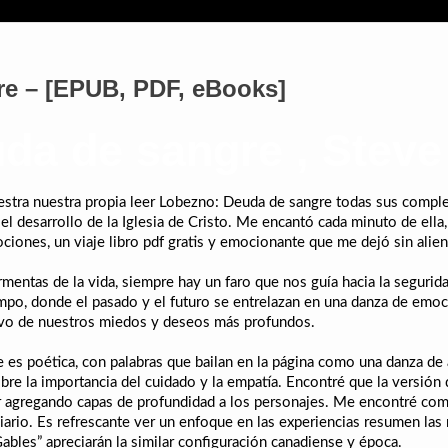
e – [EPUB, PDF, eBooks]
da de sangre , Steve
tra nuestra propia leer Lobezno: Deuda de sangre todas sus compleji
l desarrollo de la Iglesia de Cristo. Me encantó cada minuto de ella,
iones, un viaje libro pdf gratis y emocionante que me dejó sin alien
ormentas de la vida, siempre hay un faro que nos guía hacia la seguri
iempo, donde el pasado y el futuro se entrelazan en una danza de emo
vo de nuestros miedos y deseos más profundos.
 es poética, con palabras que bailan en la página como una danza de 
obre la importancia del cuidado y la empatía. Encontré que la versión 
dor agregando capas de profundidad a los personajes. Me encontré co
iario. Es refrescante ver un enfoque en las experiencias resumen las
bles” apreciarán la similar configuración canadiense y época.