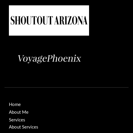
Home
About Me
Services
About Services