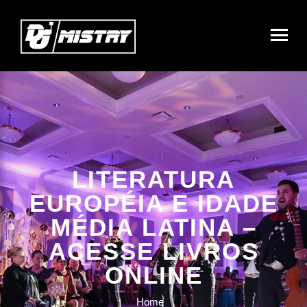
LITERATURA
EUROPÉIA E IDADE
MÉDIA LATINA –
ACESSE LIVROS
ONLINE
Home