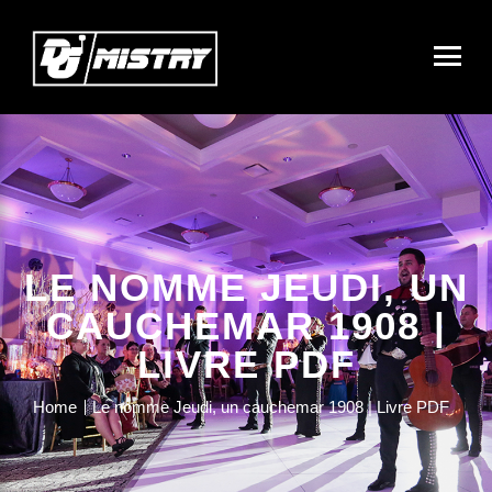
LE NOMME JEUDI, UN
CAUCHEMAR 1908 |
LIVRE PDF
Home
Le nomme Jeudi, un cauchemar 1908 | Livre PDF