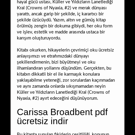
hayal gücü ustası, Küller ve Yıldızların Lanetlediği
Kral (Crowns of Nyaxia, #2) ve merak dünyası
yarattı, ancak garip bir şekilde, iç karartıcı bir
şekilde üzücüydü. Yazım, altın ve gümüş kitap
örülmüş zengin bir dokuma gibiydi, her oku form
ve işlev, estetik ve madde arasında ustaca bir
karışım oluşturuyordu.
Kitabı okurken, hikayelerin çevrimiçi oku ücretsiz
anlayışımızı ve etrafımızdaki dünyayı
şekillendirmenin, bizi büyütmeyi ve oku
ilhamlandıran yollarını düşündüm. Gerçekten, bu
kitabın dikkatli bir el ile karmaşık konulara
yaklaşabilme yeteneği, zor sorulardan kaçınmadan
ve aynı zamanda onlarda sıkışmamadan neyin
Küller ve Yıldızların Lanetlediği Kral (Crowns of
Nyaxia, #2) ayırt edeceğini düşünüyorum.
Carissa Broadbent pdf
ücretsiz indir
Bu kitapta sunulan fikirlerin çeşitliliği, konunun