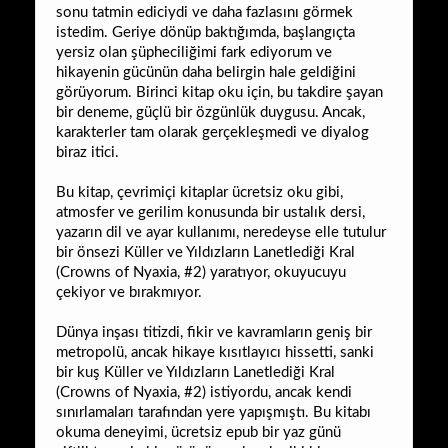
sonu tatmin ediciydi ve daha fazlasını görmek
istedim. Geriye dönüp baktığımda, başlangıçta
yersiz olan şüpheciliğimi fark ediyorum ve
hikayenin gücünün daha belirgin hale geldiğini
görüyorum. Birinci kitap oku için, bu takdire şayan
bir deneme, güçlü bir özgünlük duygusu. Ancak,
karakterler tam olarak gerçekleşmedi ve diyalog
biraz itici.
Bu kitap, çevrimiçi kitaplar ücretsiz oku gibi,
atmosfer ve gerilim konusunda bir ustalık dersi,
yazarın dil ve ayar kullanımı, neredeyse elle tutulur
bir önsezi Küller ve Yıldızların Lanetlediği Kral
(Crowns of Nyaxia, #2) yaratıyor, okuyucuyu
çekiyor ve bırakmıyor.
Dünya inşası titizdi, fikir ve kavramların geniş bir
metropolü, ancak hikaye kısıtlayıcı hissetti, sanki
bir kuş Küller ve Yıldızların Lanetlediği Kral
(Crowns of Nyaxia, #2) istiyordu, ancak kendi
sınırlamaları tarafından yere yapışmıştı. Bu kitabı
okuma deneyimi, ücretsiz epub bir yaz günü