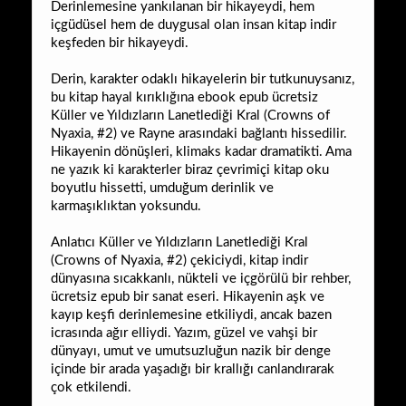
Derinlemesine yankılanan bir hikayeydi, hem
içgüdüsel hem de duygusal olan insan kitap indir
keşfeden bir hikayeydi.
Derin, karakter odaklı hikayelerin bir tutkunuysanız,
bu kitap hayal kırıklığına ebook epub ücretsiz
Küller ve Yıldızların Lanetlediği Kral (Crowns of
Nyaxia, #2) ve Rayne arasındaki bağlantı hissedilir.
Hikayenin dönüşleri, klimaks kadar dramatikti. Ama
ne yazık ki karakterler biraz çevrimiçi kitap oku
boyutlu hissetti, umduğum derinlik ve
karmaşıklıktan yoksundu.
Anlatıcı Küller ve Yıldızların Lanetlediği Kral
(Crowns of Nyaxia, #2) çekiciydi, kitap indir
dünyasına sıcakkanlı, nükteli ve içgörülü bir rehber,
ücretsiz epub bir sanat eseri. Hikayenin aşk ve
kayıp keşfi derinlemesine etkiliydi, ancak bazen
icrasında ağır elliydi. Yazım, güzel ve vahşi bir
dünyayı, umut ve umutsuzluğun nazik bir denge
içinde bir arada yaşadığı bir krallığı canlandırarak
çok etkilendi.