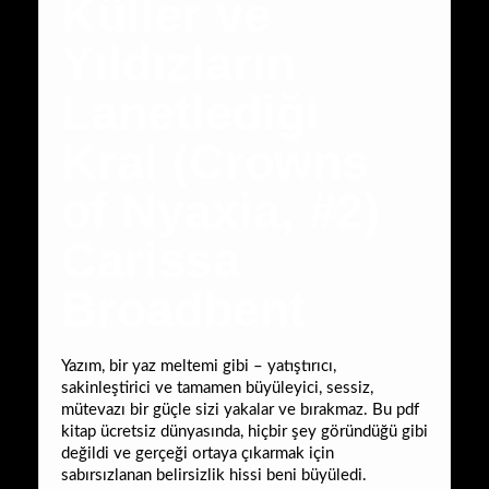
Küller ve
Yıldızların
Lanetlediği
Kral (Crowns
of Nyaxia, #2)
Carissa
Broadbent
Yazım, bir yaz meltemi gibi – yatıştırıcı,
sakinleştirici ve tamamen büyüleyici, sessiz,
mütevazı bir güçle sizi yakalar ve bırakmaz. Bu pdf
kitap ücretsiz dünyasında, hiçbir şey göründüğü gibi
değildi ve gerçeği ortaya çıkarmak için
sabırsızlanan belirsizlik hissi beni büyüledi.