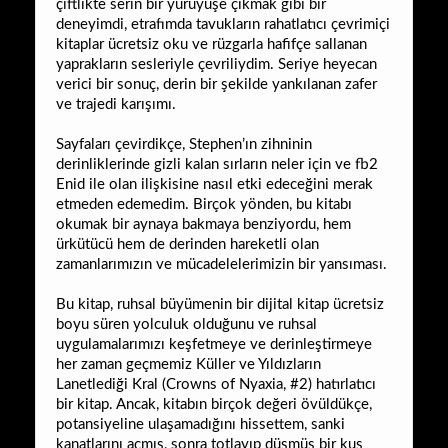
çiftlikte serin bir yürüyüşe çıkmak gibi bir
deneyimdi, etrafımda tavukların rahatlatıcı çevrimiçi
kitaplar ücretsiz oku ve rüzgarla hafifçe sallanan
yaprakların sesleriyle çevriliydim. Seriye heyecan
verici bir sonuç, derin bir şekilde yankılanan zafer
ve trajedi karışımı.
Sayfaları çevirdikçe, Stephen’ın zihninin
derinliklerinde gizli kalan sırların neler için ve fb2
Enid ile olan ilişkisine nasıl etki edeceğini merak
etmeden edemedim. Birçok yönden, bu kitabı
okumak bir aynaya bakmaya benziyordu, hem
ürkütücü hem de derinden hareketli olan
zamanlarımızın ve mücadelelerimizin bir yansıması.
Bu kitap, ruhsal büyümenin bir dijital kitap ücretsiz
boyu süren yolculuk olduğunu ve ruhsal
uygulamalarımızı keşfetmeye ve derinleştirmeye
her zaman geçmemiz Küller ve Yıldızların
Lanetlediği Kral (Crowns of Nyaxia, #2) hatırlatıcı
bir kitap. Ancak, kitabın birçok değeri övüldükçe,
potansiyeline ulaşamadığını hissettem, sanki
kanatlarını açmış, sonra totlayıp düşmüş bir kuş