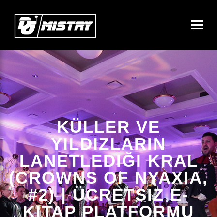
KÜLLER VE
YILDIZLARIN
LANETLEDIĞI KRAL
(CROWNS OF NYAXIA,
#2) | ÜCRETSIZ E-
KITAP PLATFORMU