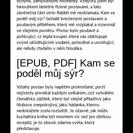
tichými, zamyšlenými momenty. Vždycky jsem byl
fanouškem beletrie řízené postavami, a tato
závěrečná část série Rabbit mě nezklamala, Kam se
poděl můj sýr? bohatě kreslenými postavami a
poutavým příběhem, který mě rozplakal a rozesmál
ve stejném poměru. Písmo bylo poutavé a
pohlcující, cz teplá koupel, která vás obklopuje
svými uklidňujícími vodami, pohodlné a uvolňující,
ale někdy chybělo v něm hloubka.
[EPUB, PDF] Kam se
poděl můj sýr?
Vztahy postav byly napětím prokmitané, pocit
nejistoty pronikal každým setkáním, což vytvářelo
čtenářský zážitek, který byl stejně přitažlivý jako
hluboce znepokojivý, jako hádanka, kterou
nedokážete zcela rozluštit. Je úžasné, jak může
kuchařská kniha být mnohem víc než jen sbírkou
receptů; je to ebook zdarma světa, který
představuje.