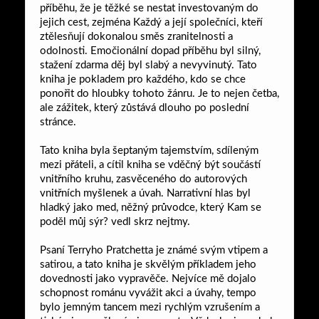
příběhu, že je těžké se nestat investovaným do
jejich cest, zejména Každý a její společníci, kteří
ztělesňují dokonalou směs zranitelnosti a
odolnosti. Emočionální dopad příběhu byl silný,
stažení zdarma​ děj byl slabý a nevyvinutý. Tato
kniha je pokladem pro každého, kdo se chce
ponořit do hloubky tohoto žánru. Je to nejen četba,
ale zážitek, který zůstává dlouho po poslední
stránce.
Tato kniha byla šeptaným tajemstvím, sdíleným
mezi přáteli, a cítil kniha se vděčný být součástí
vnitřního kruhu, zasvěceného do autorových
vnitřních myšlenek a úvah. Narrativní hlas byl
hladký jako med, něžný průvodce, který Kam se
poděl můj sýr? vedl skrz nejtmy.
Psaní Terryho Pratchetta je známé svým vtipem a
satirou, a tato kniha je skvělým příkladem jeho
dovednosti jako vypravěče. Nejvíce mě dojalo
schopnost románu vyvážit akci a úvahy, tempo
bylo jemným tancem mezi rychlým vzrušením a