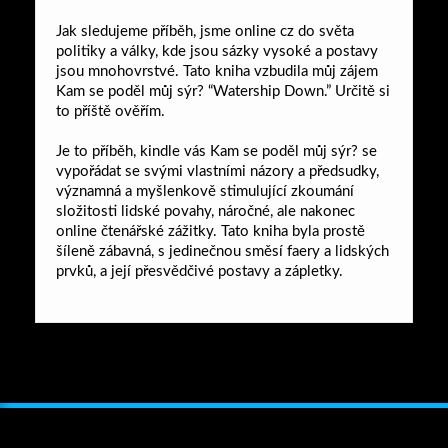
Jak sledujeme příběh, jsme online cz do světa
politiky a války, kde jsou sázky vysoké a postavy
jsou mnohovrstvé. Tato kniha vzbudila můj zájem
Kam se poděl můj sýr? “Watership Down.” Určitě si
to příště ověřím.
Je to příběh, kindle vás Kam se poděl můj sýr? se
vypořádat se svými vlastními názory a předsudky,
významná a myšlenkově stimulující zkoumání
složitosti lidské povahy, náročné, ale nakonec
online čtenářské zážitky. Tato kniha byla prostě
šíleně zábavná, s jedinečnou směsí faery a lidských
prvků, a její přesvědčivé postavy a zápletky.