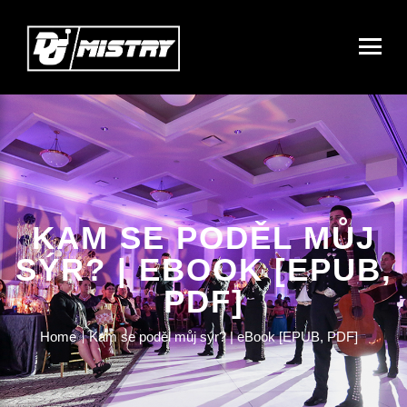
KAM SE PODĚL MŮJ
SÝR? | EBOOK [EPUB,
PDF]
Home
Kam se poděl můj sýr? | eBook [EPUB, PDF]