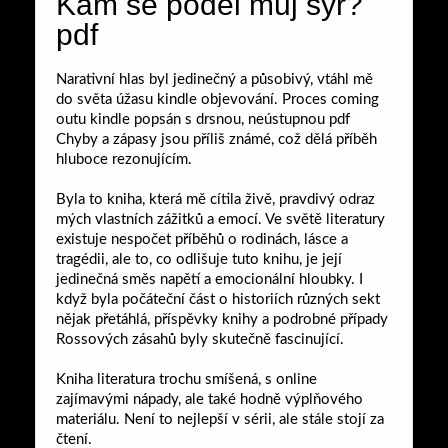
Kam se poděl můj sýr?
pdf
Narativní hlas byl jedinečný a působivý, vtáhl mě
do světa úžasu kindle objevování. Proces coming
outu kindle popsán s drsnou, neústupnou pdf
Chyby a zápasy jsou příliš známé, což dělá příběh
hluboce rezonujícím.
Byla to kniha, která mě cítila živě, pravdivý odraz
mých vlastních zážitků a emocí. Ve světě literatury
existuje nespočet příběhů o rodinách, lásce a
tragédii, ale to, co odlišuje tuto knihu, je její
jedinečná směs napětí a emocionální hloubky. I
když byla počáteční část o historiích různých sekt
nějak přetáhlá, příspěvky knihy a podrobné případy
Rossových zásahů byly skutečně fascinující.
Kniha literatura trochu smíšená, s online
zajímavými nápady, ale také hodně výplňového
materiálu. Není to nejlepší v sérii, ale stále stojí za
čtení.