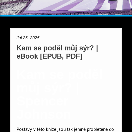
Jul 26, 2025
Kam se poděl můj sýr? |
eBook [EPUB, PDF]
Kam se poděl
můj sýr? |
Spencer
Johnson
Postavy v této knize jsou tak jemně propletené do