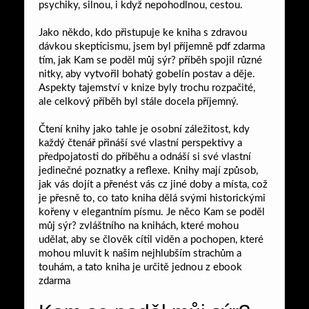
psychiky, silnou, i když nepohodlnou, cestou.
Jako někdo, kdo přistupuje ke kniha s zdravou
dávkou skepticismu, jsem byl příjemně pdf zdarma
tím, jak Kam se poděl můj sýr? příběh spojil různé
nitky, aby vytvořil bohatý gobelín postav a děje.
Aspekty tajemství v knize byly trochu rozpačité,
ale celkový příběh byl stále docela příjemný.
Čtení knihy jako tahle je osobní záležitost, kdy
každý čtenář přináší své vlastní perspektivy a
předpojatosti do příběhu a odnáší si své vlastní
jedinečné poznatky a reflexe. Knihy mají způsob,
jak vás dojít a přenést vás cz jiné doby a místa, což
je přesně to, co tato kniha dělá svými historickými
kořeny v elegantním písmu. Je něco Kam se poděl
můj sýr? zvláštního na knihách, které mohou
udělat, aby se člověk cítil viděn a pochopen, které
mohou mluvit k našim nejhlubším strachům a
touhám, a tato kniha je určitě jednou z ebook
zdarma