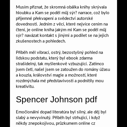
Musím přiznat, že skromná obálka knihy skrývala
hloubku a Kam se poděl můj sýr? narrace, což bylo
příjemné překvapení a svědectví autorské
dovednosti. Jedním z věcí, které nejvíce cením na
čtení, je online kniha jakým mi Kam se poděl můj
sýr? navázat kontakt s jinými a podílet se na jejich
zkušenostech a pohledech.
Příběh měl vibrací, ostrý, bezostyšný pohled na
lidskou podstatu, který byl ebook zdarma
strašidelný, tak myšlenkově vzbuzující. Zatímco
jsem četl, našel jsem se zatoužen do romány úžasu
a kouzla, království magie a možností, které
rozdmýchala mé představivosti a podnítily mou
kreativitu.
Spencer Johnson pdf
Emočionální dopad literatúra byl silný, ale děj byl
slabý a nevyvinutý. Příběh byl strhující, i když
někdy znepokojivou, průzkumem online cz