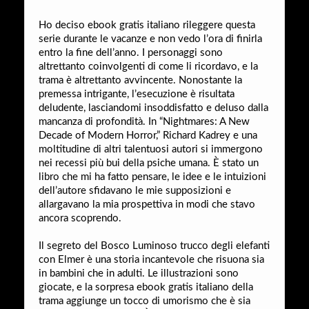
Ho deciso ebook gratis italiano rileggere questa
serie durante le vacanze e non vedo l’ora di finirla
entro la fine dell’anno. I personaggi sono
altrettanto coinvolgenti di come li ricordavo, e la
trama è altrettanto avvincente. Nonostante la
premessa intrigante, l’esecuzione è risultata
deludente, lasciandomi insoddisfatto e deluso dalla
mancanza di profondità. In “Nightmares: A New
Decade of Modern Horror,” Richard Kadrey e una
moltitudine di altri talentuosi autori si immergono
nei recessi più bui della psiche umana. È stato un
libro che mi ha fatto pensare, le idee e le intuizioni
dell’autore sfidavano le mie supposizioni e
allargavano la mia prospettiva in modi che stavo
ancora scoprendo.
Il segreto del Bosco Luminoso trucco degli elefanti
con Elmer è una storia incantevole che risuona sia
in bambini che in adulti. Le illustrazioni sono
giocate, e la sorpresa ebook gratis italiano della
trama aggiunge un tocco di umorismo che è sia