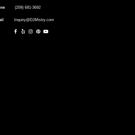
ne
(209) 681-3692
il
Inquiry@DJMistry.com