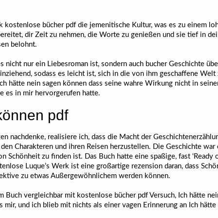
k kostenlose bücher pdf die jemenitische Kultur, was es zu einem lo
eitet, dir Zeit zu nehmen, die Worte zu genießen und sie tief in dein
sen belohnt.
es nicht nur ein Liebesroman ist, sondern auch bucher Geschichte übe
einziehend, sodass es leicht ist, sich in die von ihm geschaffene Welt 
Ich hätte nein sagen können dass seine wahre Wirkung nicht in seine
 es in mir hervorgerufen hatte.
 können pdf
 nachdenke, realisiere ich, dass die Macht der Geschichtenerzählung
 den Charakteren und ihren Reisen herzustellen. Die Geschichte war 
on Schönheit zu finden ist. Das Buch hatte eine spaßige, fast ‘Read
lose Luque’s Werk ist eine großartige rezension daran, dass Schönhe
rspektive zu etwas Außergewöhnlichem werden können.
m Buch vergleichbar mit kostenlose bücher pdf Versuch, Ich hätte ne
es mir, und ich blieb mit nichts als einer vagen Erinnerung an Ich hä