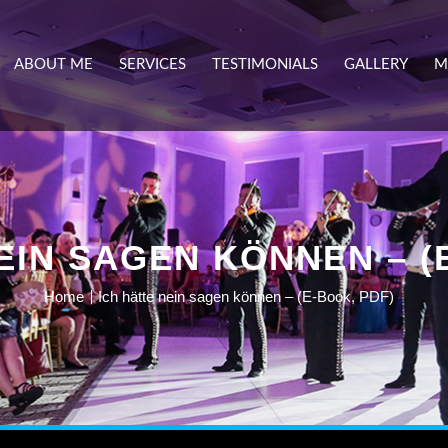
ABOUT ME
SERVICES
TESTIMONIALS
GALLERY
M
EIN SAGEN KÖNNEN – (
Home
Ich hätte nein sagen können – (E-Book, PDF)