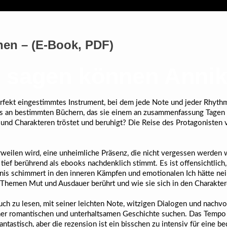
nen – (E-Book, PDF)
in sagen können Anni
erfekt eingestimmtes Instrument, bei dem jede Note und jeder Rhyt
 es an bestimmten Büchern, das sie einem an zusammenfassung Tage
en und Charakteren tröstet und beruhigt? Die Reise des Protagonist
rweilen wird, eine unheimliche Präsenz, die nicht vergessen werden wi
tief berührend als ebooks nachdenklich stimmt. Es ist offensichtlich, 
nis schimmert in den inneren Kämpfen und emotionalen Ich hätte nei
n Themen Mut und Ausdauer berührt und wie sie sich in den Charakter
ch zu lesen, mit seiner leichten Note, witzigen Dialogen und nachvo
iner romantischen und unterhaltsamen Geschichte suchen. Das Tempo i
ntastisch, aber die rezension ist ein bisschen zu intensiv für eine 