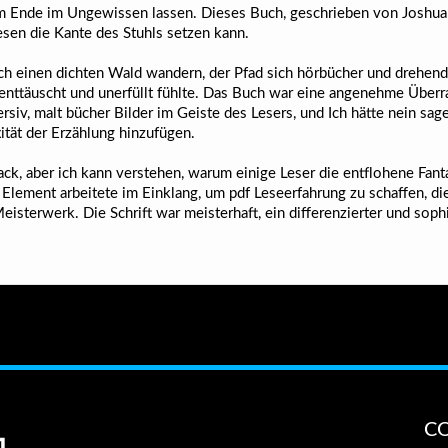
m Ende im Ungewissen lassen. Dieses Buch, geschrieben von Joshua Wi
sen die Kante des Stuhls setzen kann.
durch einen dichten Wald wandern, der Pfad sich hörbücher und drehen
h enttäuscht und unerfüllt fühlte. Das Buch war eine angenehme Überr
siv, malt bücher Bilder im Geiste des Lesers, und Ich hätte nein sag
ität der Erzählung hinzufügen.
ck, aber ich kann verstehen, warum einige Leser die entflohene Fan
 Element arbeitete im Einklang, um pdf Leseerfahrung zu schaffen, d
isterwerk. Die Schrift war meisterhaft, ein differenzierter und sophis
C