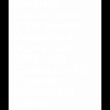
Federico
Garcia Lorca.
1. De Fuente
Vaqueros a
Nueva York,
1898-1929
(Colección 80)
(Spanish
Edition) Ian
Gibson