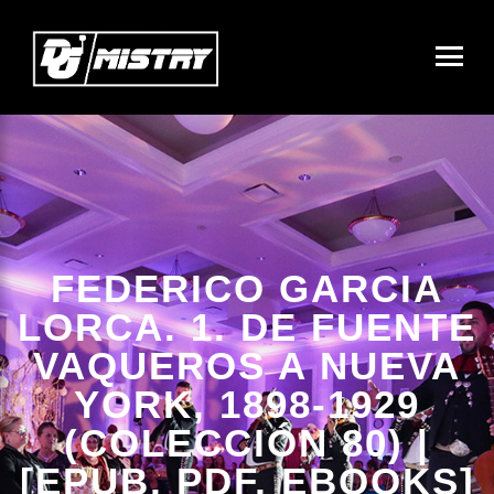
FEDERICO GARCIA
LORCA. 1. DE FUENTE
VAQUEROS A NUEVA
YORK, 1898-1929
(COLECCIÓN 80) |
[EPUB, PDF, EBOOKS]