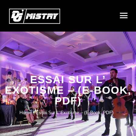
ESSAI SUR L’
EXOTISME – (E-BOOK,
PDF)
Home
Essai Sur L’ Exotisme – (E-Book, PDF)