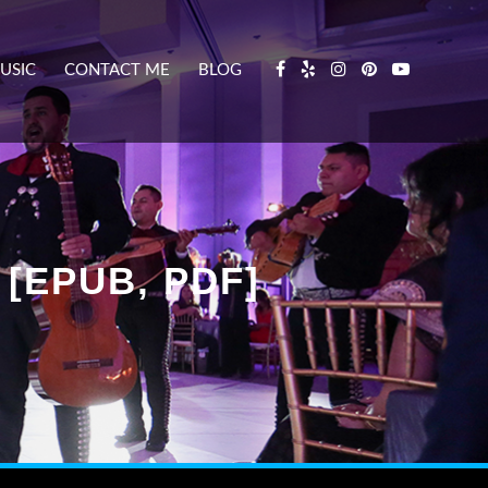
USIC
CONTACT ME
BLOG
 [EPUB, PDF]