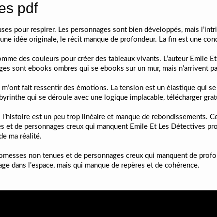
es pdf
ses pour respirer. Les personnages sont bien développés, mais l’intr
é une idée originale, le récit manque de profondeur. La fin est une concl
comme des couleurs pour créer des tableaux vivants. L’auteur Emile Et
ges sont ebooks ombres qui se ebooks sur un mur, mais n’arrivent pa
’ont fait ressentir des émotions. La tension est un élastique qui se
abyrinthe qui se déroule avec une logique implacable, télécharger gra
s l’histoire est un peu trop linéaire et manque de rebondissements. Ce 
 et de personnages creux qui manquent Emile Et Les Détectives profon
 de ma réalité.
 promesses non tenues et de personnages creux qui manquent de profon
voyage dans l’espace, mais qui manque de repères et de cohérence.