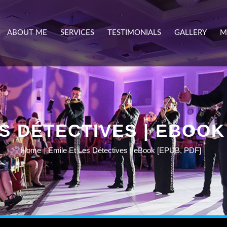
ABOUT ME
SERVICES
TESTIMONIALS
GALLERY
M
S DÉTECTIVES | EBOOK
Home
Emile Et Les Détectives | eBook [EPUB, PDF]