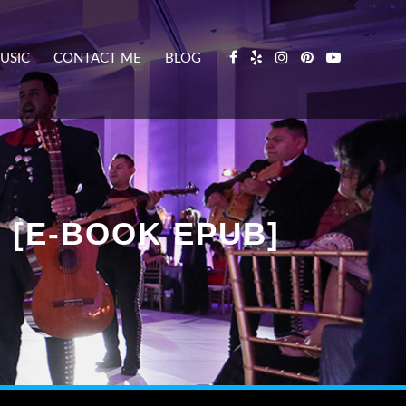
USIC
CONTACT ME
BLOG
 [E-BOOK EPUB]