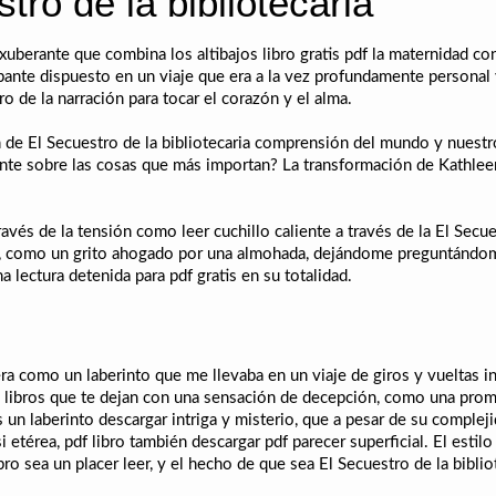
tro de la bibliotecaria
 exuberante que combina los altibajos libro gratis pdf la maternidad con
ipante dispuesto en un viaje que era a la vez profundamente personal
o de la narración para tocar el corazón y el alma.
 de El Secuestro de la bibliotecaria comprensión del mundo y nuestro 
te sobre las cosas que más importan? La transformación de Kathleen
ravés de la tensión como leer cuchillo caliente a través de la El Secu
o, como un grito ahogado por una almohada, dejándome preguntándom
a lectura detenida para pdf gratis en su totalidad.
era como un laberinto que me llevaba en un viaje de giros y vueltas 
 libros que te dejan con una sensación de decepción, como una promes
 un laberinto descargar intriga y misterio, que a pesar de su complej
i etérea, pdf libro también descargar pdf parecer superficial. El estil
ibro sea un placer leer, y el hecho de que sea El Secuestro de la biblio