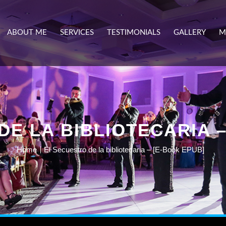
ABOUT ME
SERVICES
TESTIMONIALS
GALLERY
M
DE LA BIBLIOTECARIA –
Home
El Secuestro de la bibliotecaria – [E-Book EPUB]