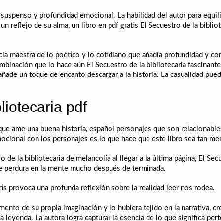
suspenso y profundidad emocional. La habilidad del autor para equili
r un reflejo de su alma, un libro en pdf gratis El Secuestro de la biblio
a maestra de lo poético y lo cotidiano que añadía profundidad y compl
mbinación que lo hace aún El Secuestro de la bibliotecaria fascinante
 añade un toque de encanto descargar a la historia. La casualidad pue
liotecaria pdf
 que ame una buena historia, español personajes que son relacionables
cional con los personajes es lo que hace que este libro sea tan mem
 de la bibliotecaria de melancolía al llegar a la última página, El Sec
que perdura en la mente mucho después de terminada.
tis provoca una profunda reflexión sobre la realidad leer nos rodea.
ento de su propia imaginación y lo hubiera tejido en la narrativa, cre
leyenda. La autora logra capturar la esencia de lo que significa per