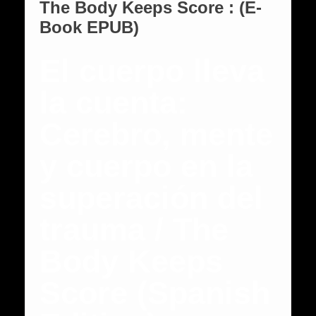
The Body Keeps Score : (E-
Book EPUB)
El cuerpo lleva
la cuenta:
Cerebro, mente
y cuerpo en la
superación del
trauma / The
Body Keeps
Score (Spanish