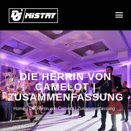
DIE HERRIN VON
CAMELOT |
ZUSAMMENFASSUNG
Home
Die Herrin von Camelot | Zusammenfassung