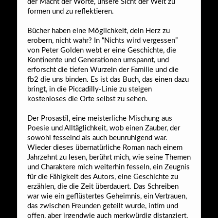
der Macht der Worte, unsere Sicht der Welt zu
formen und zu reflektieren.
Bücher haben eine Möglichkeit, dein Herz zu
erobern, nicht wahr? In “Nichts wird vergessen”
von Peter Golden webt er eine Geschichte, die
Kontinente und Generationen umspannt, und
erforscht die tiefen Wurzeln der Familie und die
fb2 die uns binden. Es ist das Buch, das einen dazu
bringt, in die Piccadilly-Linie zu steigen
kostenloses die Orte selbst zu sehen.
Der Prosastil, eine meisterliche Mischung aus
Poesie und Alltäglichkeit, wob einen Zauber, der
sowohl fesselnd als auch beunruhigend war.
Wieder dieses übernatürliche Roman nach einem
Jahrzehnt zu lesen, berührt mich, wie seine Themen
und Charaktere mich weiterhin fesseln, ein Zeugnis
für die Fähigkeit des Autors, eine Geschichte zu
erzählen, die die Zeit überdauert. Das Schreiben
war wie ein geflüstertes Geheimnis, ein Vertrauen,
das zwischen Freunden geteilt wurde, intim und
offen, aber irgendwie auch merkwürdig distanziert.