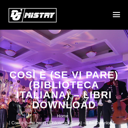
COSÌ È (SE VI PARE)
(BIBLIOTECA
ITALIANA) – LIBRI
DOWNLOAD
Home
Così è (se vi pare) (Biblioteca italiana) – Libri Download