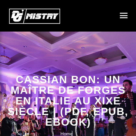
CASSIAN BON: UN
MAÎTRE DE FORGES
EN ITALIE AU XIXE
SIÈCLE | (PDF, EPUB,
EBOOK)
Home