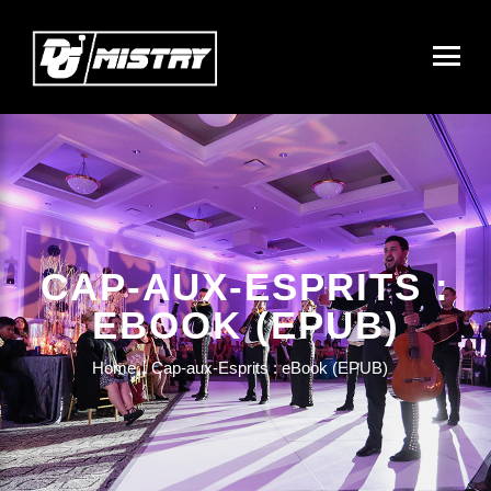
CAP-AUX-ESPRITS :
EBOOK (EPUB)
Home
Cap-aux-Esprits : eBook (EPUB)