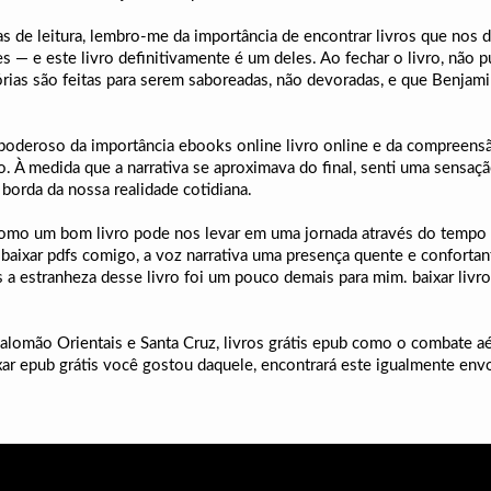
ias de leitura, lembro-me da importância de encontrar livros que no
es — e este livro definitivamente é um deles. Ao fechar o livro, não p
ias são feitas para serem saboreadas, não devoradas, e que Benjami
s poderoso da importância ebooks online livro online e da compreensão
o. À medida que a narrativa se aproximava do final, senti uma sensa
borda da nossa realidade cotidiana.
el como um bom livro pode nos levar em uma jornada através do tempo 
 baixar pdfs comigo, a voz narrativa uma presença quente e confortan
as a estranheza desse livro foi um pouco demais para mim. baixar livr
s Salomão Orientais e Santa Cruz, livros grátis epub como o combate 
ar epub grátis você gostou daquele, encontrará este igualmente envo