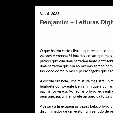
Nov 5, 2025
Benjamim – Leituras Digi
Benjamim (Po
O que há em certos livros que ressoa conosc
valores e crenças? Uma das coisas que mais a
pathos que cria uma narrativa tanto entreten
uma narrativa que era ao mesmo tempo comple
tão doce como o mel e personagens que são
A escrita era bela, uma mistura magistral l
lembrete comovente Benjamim que algumas hi
página foi virada. Ao fechar o livro, eu sen
permaneceu, um lembrete amargo da força da
Apesar da linguagem às vezes bela, o livro 
discriminador de um editor, um sentido de re