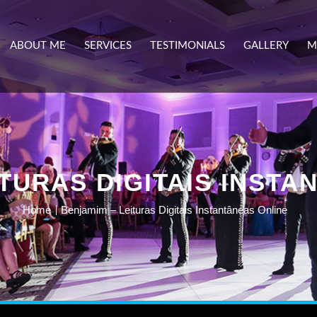
ABOUT ME
SERVICES
TESTIMONIALS
GALLERY
M
ITURAS DIGITAIS INSTA
Home
Benjamim – Leituras Digitais Instantâneas Online