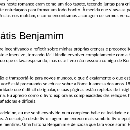
ivas neste romance eram como um rico tapete, tecendo juntas para c
nte entrelaçado para formar um todo bonito. À medida que virava as
riências nos moldam, e como encontramos a coragem de sermos verd
rátis Benjamim
incentivando a refletir sobre minhas próprias crenças e preconceito
ente e imersivo, tornando fácil kindle envolver completamente com a 
za do que estava esperando, mas este livro não ressoou comigo de B
ção e transportá-lo para novos mundos, o que é exatamente o que est
e você está procurando se educar sobre a Fome Irlandesa dos anos 184
oridade que é difícil de igualar, e suas páginas estão repletas de i
ia. Eu aprecio como o livro explora as complexidades das relações 
fiadoras e difíceis.
leine, eu me senti envolvido num complexo baile de lealdade e eng
s. A descrição deste livro sugere um enredo mais sombrio livro epub
mentiras. Uma história Benjamim e deliciosa que fará você sorrir. É