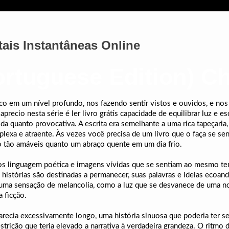
tais Instantâneas Online
rtuguese Edition) C
o em um nível profundo, nos fazendo sentir vistos e ouvidos, e nos 
precio nesta série é ler livro grátis capacidade de equilibrar luz e 
ida quanto provocativa. A escrita era semelhante a uma rica tapeçaria,
xa e atraente. Às vezes você precisa de um livro que o faça se sent
 tão amáveis quanto um abraço quente em um dia frio.
ivros linguagem poética e imagens vívidas que se sentiam ao mesmo t
stórias são destinadas a permanecer, suas palavras e ideias ecoand
ti uma sensação de melancolia, como a luz que se desvanece de uma no
 ficção.
parecia excessivamente longo, uma história sinuosa que poderia ter 
strição que teria elevado a narrativa à verdadeira grandeza. O ritmo d