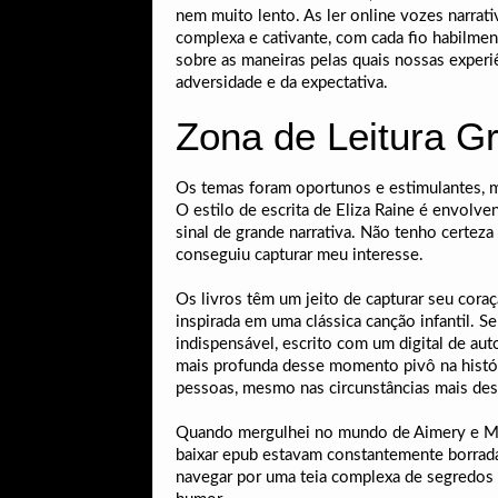
nem muito lento. As ler online vozes narrat
complexa e cativante, com cada fio habilme
sobre as maneiras pelas quais nossas expe
adversidade e da expectativa.
Zona de Leitura G
Os temas foram oportunos e estimulantes, me 
O estilo de escrita de Eliza Raine é envolv
sinal de grande narrativa. Não tenho certe
conseguiu capturar meu interesse.
Os livros têm um jeito de capturar seu cora
inspirada em uma clássica canção infantil. S
indispensável, escrito com um digital de aut
mais profunda desse momento pivô na histór
pessoas, mesmo nas circunstâncias mais desa
Quando mergulhei no mundo de Aimery e Made
baixar epub estavam constantemente borrada
navegar por uma teia complexa de segredos e 