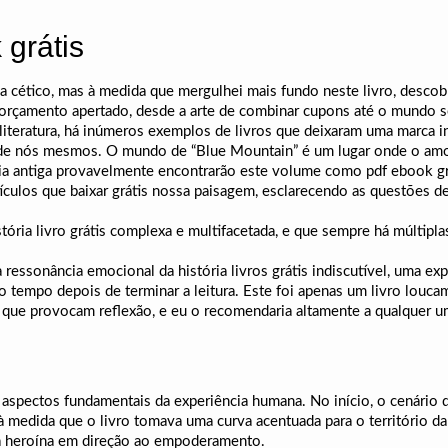
grátis
ava cético, mas à medida que mergulhei mais fundo neste livro, desco
orçamento apertado, desde a arte de combinar cupons até o mundo 
iteratura, há inúmeros exemplos de livros que deixaram uma marca i
 nós mesmos. O mundo de “Blue Mountain” é um lugar onde o amor 
ória antiga provavelmente encontrarão este volume como pdf ebook gr
culos que baixar grátis nossa paisagem, esclarecendo as questões d
stória livro grátis complexa e multifacetada, e que sempre há múltipl
a ressonância emocional da história livros grátis indiscutível, uma e
empo depois de terminar a leitura. Este foi apenas um livro loucam
 que provocam reflexão, e eu o recomendaria altamente a qualquer u
 aspectos fundamentais da experiência humana. No início, o cenário 
à medida que o livro tomava uma curva acentuada para o território da
 da heroína em direção ao empoderamento.