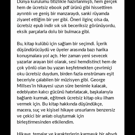
Dünya kurulumu titizlikle hazırlanmıştı, hem gerçek
hem de ücretsiz ebook pdf ürünü gibi hissettiren
ayrıntılı ve geniş bir manzaraydı, sanki rüyamda
ziyaret ettiğim bir yer gibi. Öneri ilginç olsa da,
ücretsiz epub indir sık sık beceriksiz görünüyordu,
eksik parçalarla dolu bir bulmaca gibi.
Bu, kitap kulübü için sağlam bir seçimdi. İçerik
düşündürücüydü ve üyeler arasında bazı harika
konuşmalara yol açtı. Her zaman yeni sevecek
yazarlar arayan biri olarak, sesi hemdistinct hem de
çok yönlü olan bu yazarı keşfetmekten çevrimiçi
oku ücretsiz duydum, birden fazla enstrümanı eşit
beceriyle çalabilen bir müzisyen gibi. George
Millses’in hikayesi uzun süre benimle kalacak,
edebiyatın kalıcı gücünü hatırlatacak, başkalarıyla
bağlantı kurmak, eğitmek ücretsiz kitap oku ilham
vermek için. Bu kitap hakkında düşündükçe,
macera, suç ve kişisel hikaye unsurlarını benzersiz
ve çekici bir anlatı oluşturmak için
birleştirmesinden etkilendim.
Hikaye, temalar ve karakterlerin karmaşık bir ağıydı,