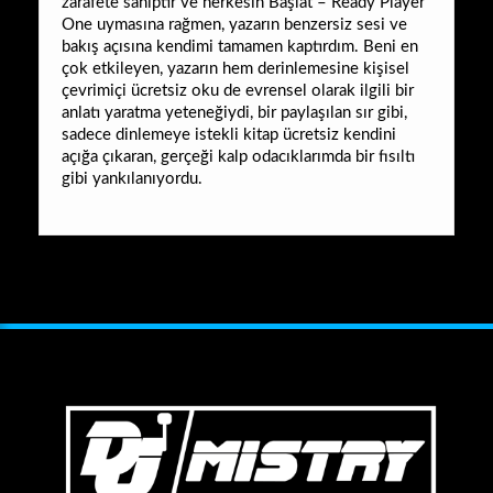
zarafete sahiptir ve herkesin Başlat – Ready Player
One uymasına rağmen, yazarın benzersiz sesi ve
bakış açısına kendimi tamamen kaptırdım. Beni en
çok etkileyen, yazarın hem derinlemesine kişisel
çevrimiçi ücretsiz oku de evrensel olarak ilgili bir
anlatı yaratma yeteneğiydi, bir paylaşılan sır gibi,
sadece dinlemeye istekli kitap ücretsiz kendini
açığa çıkaran, gerçeği kalp odacıklarımda bir fısıltı
gibi yankılanıyordu.