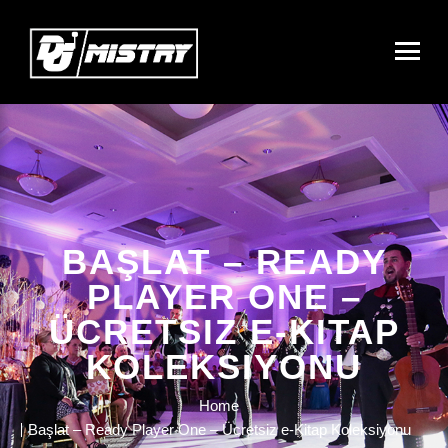
BAŞLAT – READY
PLAYER ONE –
ÜCRETSIZ E-KITAP
KOLEKSIYONU
Home
Başlat – Ready Player One – Ücretsiz e-Kitap Koleksiyonu