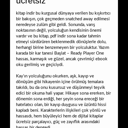
ücretsiz
kitap indir bu kurgusal dünyaya verilen bu kışkırtıcı
bir bakışın, çok geçmeden snatched away edilmesi
neredeyse zulüm gibi geldi. Sonunda, varış
noktasının değil, yolculuğun kendisinin önemi
vardır ve bu kitap, pdf indir sona kadar tahmin
etmeyi sürdürüren beklenmedik dönüşlerle dolu,
herhangi birine benzemeyen bir yolculuktur. Yazım
karada bir kar tanesi Başlat – Ready Player One
hassas, karmaşık ve güzel, ancak çevrimiçi ebook
oku gerilmiş ve geçiciydi.
Kay’ın yolculuğunu okurken, aşk, kayıp ve
dönüşüm gibi hikayenin içine örülmüş temalara
takıldı, bu da onu kusursuz ve düşünmeyi teşvik
edici bir okuma hali yapar. Hikaye sona ererken, bir
dönemin sona erdiği, her şeyin sona ereceği bir
hatırlatıcı olan, bir kayıp duygusu ve üzüntü hissi
kapladı beni. Karakterlerin ilişkileri çok yönlü ve
hassasdı, hem büyüleyici hem de dijital kitaplar
ücretsiz parçalayıcı, güç ve zayıflık arasındaki
hassas bir dengedi.