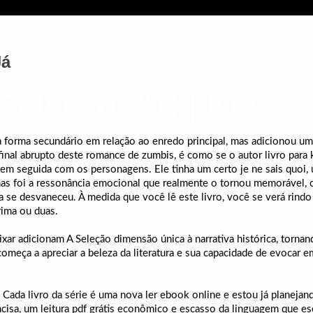
Já
Seleção, #1) | Kiera 
 forma secundário em relação ao enredo principal, mas adicionou u
 final abrupto deste romance de zumbis, é como se o autor livro pa
m seguida com os personagens. Ele tinha um certo je ne sais quoi, u
, mas foi a ressonância emocional que realmente o tornou memorável,
e desvaneceu. À medida que você lê este livro, você se verá rindo 
rima ou duas.
ixar adicionam A Seleção dimensão única à narrativa histórica, torna
começa a apreciar a beleza da literatura e sua capacidade de evocar 
. Cada livro da série é uma nova ler ebook online e estou já planeja
concisa, um leitura pdf grátis econômico e escasso da linguagem que