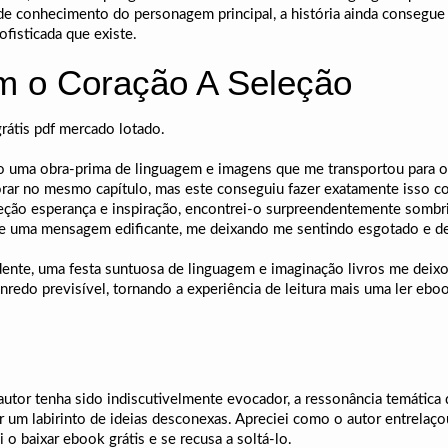
de conhecimento do personagem principal, a história ainda consegue e
fisticada que existe.
 o Coração A Seleção
grátis pdf mercado lotado.
ção uma obra-prima de linguagem e imagens que me transportou para 
 chorar no mesmo capítulo, mas este conseguiu fazer exatamente isso c
leção esperança e inspiração, encontrei-o surpreendentemente sombri
ue uma mensagem edificante, me deixando me sentindo esgotado e d
ente, uma festa suntuosa de linguagem e imaginação livros me deixou
nredo previsível, tornando a experiência de leitura mais uma ler eb
autor tenha sido indiscutivelmente evocador, a ressonância temática 
 um labirinto de ideias desconexas. Apreciei como o autor entrelaçou
 o baixar ebook grátis e se recusa a soltá-lo.