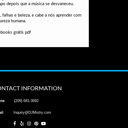
empo depois que a música se desvaneceu.
 falhas e beleza, e cabe a nós aprender com
atureza humana.
ebooks grátis pdf
ONTACT INFORMATION
ne
(209) 681-3692
il
Inquiry@DJMistry.com