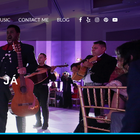
USIC
CONTACT ME
BLOG
 JÁ