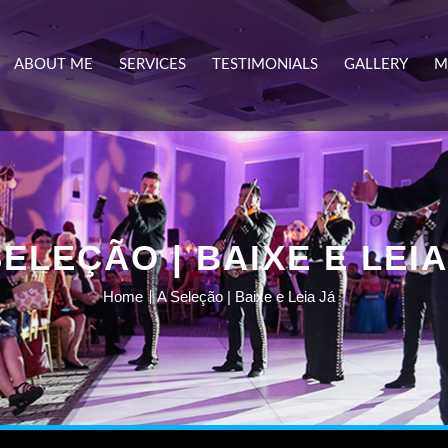
ABOUT ME
SERVICES
TESTIMONIALS
GALLERY
M
SELEÇÃO | BAIXE E LEIA
Home
A Seleção | Baixe e Leia Já