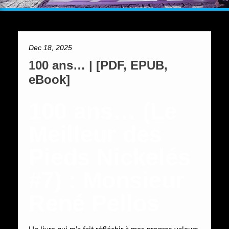
Dec 18, 2025
100 ans… | [PDF, EPUB,
eBook]
100 ans… (Le
Meilleur des
Pieds Nickelés
#7) : Monsieur
René Pellos