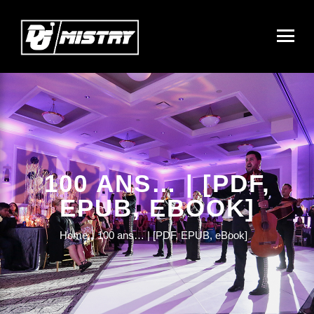
100 ANS… | [PDF,
EPUB, EBOOK]
Home
100 ans… | [PDF, EPUB, eBook]