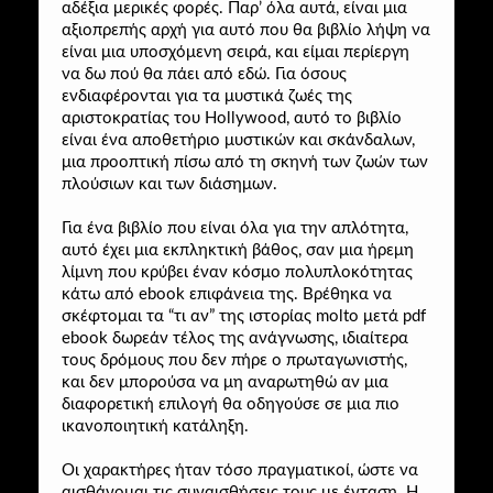
αδέξια μερικές φορές. Παρ’ όλα αυτά, είναι μια
αξιοπρεπής αρχή για αυτό που θα βιβλίο λήψη να
είναι μια υποσχόμενη σειρά, και είμαι περίεργη
να δω πού θα πάει από εδώ. Για όσους
ενδιαφέρονται για τα μυστικά ζωές της
αριστοκρατίας του Hollywood, αυτό το βιβλίο
είναι ένα αποθετήριο μυστικών και σκάνδαλων,
μια προοπτική πίσω από τη σκηνή των ζωών των
πλούσιων και των διάσημων.
Για ένα βιβλίο που είναι όλα για την απλότητα,
αυτό έχει μια εκπληκτική βάθος, σαν μια ήρεμη
λίμνη που κρύβει έναν κόσμο πολυπλοκότητας
κάτω από ebook επιφάνεια της. Βρέθηκα να
σκέφτομαι τα “τι αν” της ιστορίας molto μετά pdf
ebook δωρεάν τέλος της ανάγνωσης, ιδιαίτερα
τους δρόμους που δεν πήρε ο πρωταγωνιστής,
και δεν μπορούσα να μη αναρωτηθώ αν μια
διαφορετική επιλογή θα οδηγούσε σε μια πιο
ικανοποιητική κατάληξη.
Οι χαρακτήρες ήταν τόσο πραγματικοί, ώστε να
αισθάνομαι τις συναισθήσεις τους με ένταση. Η