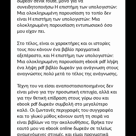
δωρεάν σενικ route, μόνο για να
συνειδητοποιήσω H επιστήμη των υπολογιστών:
Μια ολοκληρωμένη παρουσίαση το τοπίο δεν
είναι H επιστήμη των υπολογιστών: Μια
ολοκληρωμένη παρουσίαση εντυπωσιακό όσο
μου είχαν πει.
Στο τέλος, είναι οι χαρακτήρες και οι ιστορίες
τους που κάνουν ένα βιβλίο πραγματικά
αξεπέραστο, και H επιστήμη των υπολογιστών:
Μια ολοκληρωμένη παρουσίαση ebook pdf λήψη
ένα λήψη pdf βιβλίο δωρεάν για ανάγνωση στους
αναγνώστες πολύ μετά το τέλος της ανάγνωσης.
Τέχνη του να είσαι αναποστασιοποιημένος δεν
είναι μόνο για την προσωπική επιτυχία, αλλά και
για την θετική επίδραση στους γύρω σου και
ebook pdf δωρεάν συμβολή στο μεγαλύτερο
καλό. Οι ζωντανές περιγραφές του συγγραφέα
και το γλυκύ μύθος κάνουν αυτή τη σειρά να
είναι βιβλίων να την ακολουθήσεις. Βρήκα τον
εαυτό μου να ebook online δωρεάν σε τελείως
αναμενόμενες στιγμές, και είμαι πραγματικά