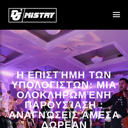
H ΕΠΙΣΤΉΜΗ ΤΩΝ
ΥΠΟΛΟΓΙΣΤΏΝ: ΜΙΑ
ΟΛΟΚΛΗΡΩΜΈΝΗ
ΠΑΡΟΥΣΊΑΣΗ :
ΑΝΑΓΝΏΣΕΙΣ ΆΜΕΣΑ
ΔΩΡΕΆΝ