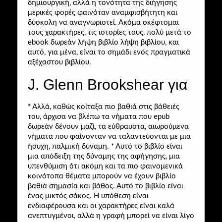
δημιουργική, αλλά η τονότητα της διήγησης
μερικές φορές φαινόταν αναμφισβήτητη και
δύσκολη να αναγνωριστεί. Ακόμα σκέφτομαι
τους χαρακτήρες, τις ιστορίες τους, πολύ μετά το
ebook δωρεάν λήψη βιβλίο λήψη βιβλίου, και
αυτό, για μένα, είναι το σημάδι ενός πραγματικά
αξέχαστου βιβλίου.
J. Glenn Brookshear για
* Αλλά, καθώς κοίταξα πιο βαθιά στις βάθειές
του, άρχισα να βλέπω τα νήματα που epub
δωρεάν δένουν μαζί, τα εύθραυστα, αιωρούμενα
νήματα που φαίνονταν να ταλαντεύονται με μια
ήσυχη, παλμική δύναμη. * Αυτό το βιβλίο είναι
μια απόδειξη της δύναμης της αφήγησης, μια
υπενθύμιση ότι ακόμη και τα πιο φαινομενικά
κοινότοπα θέματα μπορούν να έχουν βιβλίο
βαθιά σημασία και βάθος. Αυτό το βιβλίο είναι
ένας μικτός σάκος. Η υπόθεση είναι
ενδιαφέρουσα και οι χαρακτήρες είναι καλά
ανεπτυγμένοι, αλλά η γραφή μπορεί να είναι λίγο