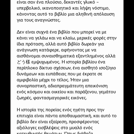
είναι σαν ένα πλούσιο, δεκαντές γλυκό –
υπερβολικό, ικανοποιητικό και λήψη νόστιμο,
κάνοντας αυτό το βιβλίο μια αληθινή απόλαυση
για τους αναγνώστες.
Δεν είναι συχνά ένα βιβλίο που μπορεί να με
κάνει να γελάω και να κλαίω, μερικές φορές στην
ίδια πρόταση, αλλά αυτό βιβλίο δωρεάν για
ανάγνωση κατάφερε, αφήνοντας με να
αισθάνομαι συναισθηματικά εξαντλημένος αλλά
どう樣 εμψυχωμένος. Η ιστορία βιβλίου ένα
περίπλοκο δίκτυο σχέσεων, ένα αισθητό ισοζύγιο
δυνάμεων και ευπάθειας που με έκρατε σε
αμφιβολία μέχρι το τέλος. Ήταν μια
συναρπαστική, αδιαπραγμάτευτη απεικόνιση
ενός κόσμου και οικείου και παράξενου, γεμάτου
ζωηρές, φαντασμαγορικές εικόνες.
Η ιστορία της πορείας ενός ηγέτη προς την
επιτυχία είναι πάντα αποθαυμαστική, και αυτό το
βιβλίο δεν είναι εξαίρεση, προσφέροντας
αξιόλογες εισβλέψεις στο μυαλό ενός
κατευθυντής θεμάτων. Όπως διάβαζα,