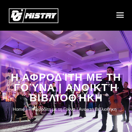
Η ΑΦΡΟΔΊΤΗ ΜΕ ΤΗ
ΓΟΎΝΑ | ΑΝΟΙΚΤΉ
ΒΙΒΛΙΟΘΉΚΗ
Home
Η Αφροδίτη με τη Γούνα | Ανοικτή Βιβλιοθήκη