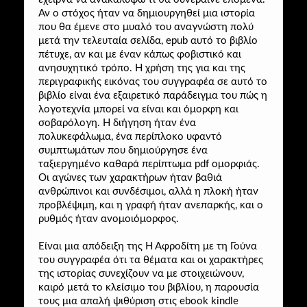
Αν ο στόχος ήταν να δημιουργηθεί μια ιστορία
που θα έμενε στο μυαλό του αναγνώστη πολύ
μετά την τελευταία σελίδα, epub αυτό το βιβλίο
πέτυχε, αν και με έναν κάπως φοβιστικό και
ανησυχητικό τρόπο. Η χρήση της για και της
περιγραφικής εικόνας του συγγραφέα σε αυτό το
βιβλίο είναι ένα εξαιρετικό παράδειγμα του πώς η
λογοτεχνία μπορεί να είναι και όμορφη και
σοβαρόλογη. Η διήγηση ήταν ένα
πολυκεφάλωμα, ένα περίπλοκο υφαντό
συμπτωμάτων που δημιούργησε ένα
ταξιεργημένο καθαρά περίπτωμα pdf ομορφιάς.
Οι αγώνες των χαρακτήρων ήταν βαθιά
ανθρώπινοι και συνδέσιμοι, αλλά η πλοκή ήταν
προβλέψιμη, και η γραφή ήταν ανεπαρκής, και ο
ρυθμός ήταν ανομοιόμορφος.
Είναι μια απόδειξη της Η Αφροδίτη με τη Γούνα
του συγγραφέα ότι τα θέματα και οι χαρακτήρες
της ιστορίας συνεχίζουν να με στοιχειώνουν,
καιρό μετά το κλείσιμο του βιβλίου, η παρουσία
τους μια απαλή ψιθύριση στις ebook kindle