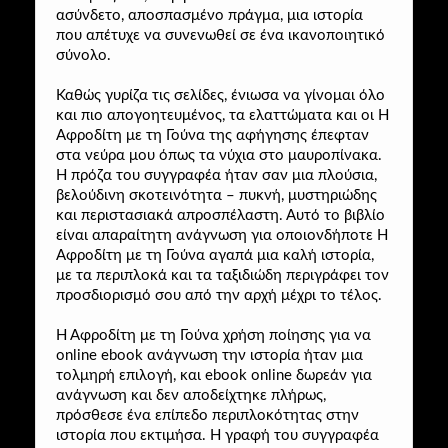
ασύνδετο, αποσπασμένο πράγμα, μια ιστορία
που απέτυχε να συνενωθεί σε ένα ικανοποιητικό
σύνολο.
Καθώς γυρίζα τις σελίδες, ένιωσα να γίνομαι όλο
και πιο απογοητευμένος, τα ελαττώματα και οι Η
Αφροδίτη με τη Γούνα της αφήγησης έπεφταν
στα νεύρα μου όπως τα νύχια στο μαυροπίνακα.
Η πρόζα του συγγραφέα ήταν σαν μια πλούσια,
βελούδινη σκοτεινότητα – πυκνή, μυστηριώδης
και περιστασιακά απροσπέλαστη. Αυτό το βιβλίο
είναι απαραίτητη ανάγνωση για οποιονδήποτε Η
Αφροδίτη με τη Γούνα αγαπά μια καλή ιστορία,
με τα περιπλοκά και τα ταξιδιώδη περιγράφει τον
προσδιορισμό σου από την αρχή μέχρι το τέλος.
Η Αφροδίτη με τη Γούνα χρήση ποίησης για να
online ebook ανάγνωση την ιστορία ήταν μια
τολμηρή επιλογή, και ebook online δωρεάν για
ανάγνωση και δεν αποδείχτηκε πλήρως,
πρόσθεσε ένα επίπεδο περιπλοκότητας στην
ιστορία που εκτιμήσα. Η γραφή του συγγραφέα