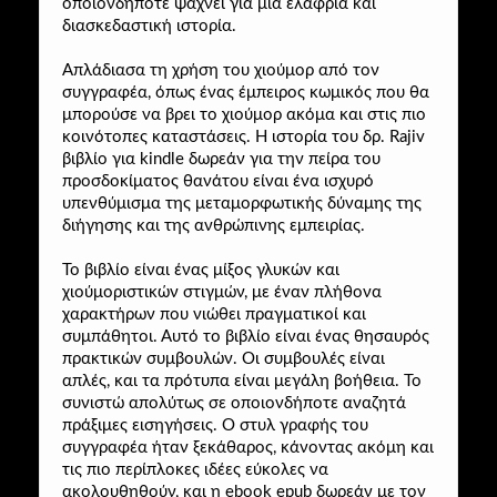
οποιονδήποτε ψάχνει για μια ελαφριά και
διασκεδαστική ιστορία.
Απλάδιασα τη χρήση του χιούμορ από τον
συγγραφέα, όπως ένας έμπειρος κωμικός που θα
μπορούσε να βρει το χιούμορ ακόμα και στις πιο
κοινότοπες καταστάσεις. Η ιστορία του δρ. Rajiv
βιβλίο για kindle δωρεάν για την πείρα του
προσδοκίματος θανάτου είναι ένα ισχυρό
υπενθύμισμα της μεταμορφωτικής δύναμης της
διήγησης και της ανθρώπινης εμπειρίας.
Το βιβλίο είναι ένας μίξος γλυκών και
χιούμοριστικών στιγμών, με έναν πλήθονα
χαρακτήρων που νιώθει πραγματικοί και
συμπάθητοι. Αυτό το βιβλίο είναι ένας θησαυρός
πρακτικών συμβουλών. Οι συμβουλές είναι
απλές, και τα πρότυπα είναι μεγάλη βοήθεια. Το
συνιστώ απολύτως σε οποιονδήποτε αναζητά
πράξιμες εισηγήσεις. Ο στυλ γραφής του
συγγραφέα ήταν ξεκάθαρος, κάνοντας ακόμη και
τις πιο περίπλοκες ιδέες εύκολες να
ακολουθηθούν, και η ebook epub δωρεάν με τον