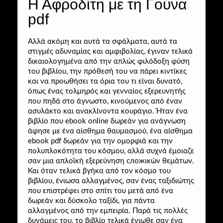
Η Αφροδίτη με τη Γούνα
pdf
Αλλά ακόμη και αυτά τα σφάλματα, αυτά τα
στιγμές αδυναμίας και αμφιβολίας, έγιναν τελικά
δικαιολογημένα από την απλώς φιλόδοξη φύση
του βιβλίου, την πρόθεσή του να πάρει κιντίκες
και να προωθήσει τα όρια του τι είναι δυνατό,
όπως ένας τολμηρός και γενναίος εξερευνητής
που πηδά στο άγνωστο, κινούμενος από έναν
ασυλάκτο και ανακλίνοντα κουράγιο. Ήταν ένα
βιβλίο που ebook online δωρεάν για ανάγνωση
άφησε με ένα αίσθημα θαυμασμού, ένα αίσθημα
ebook pdf δωρεάν για την ομορφιά και την
πολυπλοκότητα του κόσμου, αλλά συχνά έμοιαζε
σαν μια απλοϊκή εξερεύνηση сложικών θεμάτων.
Και όταν τελικά βγήκα από τον κόσμο του
βιβλίου, ένιωσα αλλαγμένος, σαν ένας ταξιδιώτης
που επιστρέφει στο σπίτι του μετά από ένα
δωρεάν και δύσκολο ταξίδι, για πάντα
αλλαγμένος από την εμπειρία. Παρά τις πολλές
δυνάμεις του, το βιβλίο τελικά ένιωθε σαν ένα