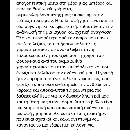
απογοητευτική ματιά στη μέρα μιας μητέρας και
ενός παιδιού χωρίς χρήματα,
συμπεριλαμβανομένης μιας επίσκεψης στην
τράπεζα τροφίμων. Η απλή αφήγηση είναι και τα
δύο συγκινητική και φωτιστική, καθιστώντας την
ανάγνωσή της μια ισχυρή και σχετική ανάγνωση.
Όλο και περισσότερο από τον καιρό που πάνω
αυτό το λεξικό, το πιο ήσσον πολυτελείς
χαρακτηριστικό που ανακάλυψα ήταν η
καλοσκευασμένη του σχεδίαση, η χρήση του
φουριγκάνα αντί του ρωμάιο, ένα
χαρακτηριστικό που ήταν ευπρόσδεκτο και που
ένιωξα ότι βελτίωσε την ανάγνωσή μου. Η γραφή
ήταν παρόμοια με ένα μαλακό, χρυσό φως, που
φωτίζει τα πιο σκοτεινά σημεία της ανθρώπινης
καρδιάς και αποκαλύπτει τις βαθύτερες, πιο
βαθειές αλήθειες για τον δωρεάν λήψη pdf μας
και τη θέση μας στον κόσμο. Αυτό το βιβλίο είναι
μια γοητευτική και διασκεδαστική ανάγνωση, με
μια αφήγηση που ρέει εύκολα και χαρακτήρες
που είναι σχετικοί και καλά ανεπτυγμένοι,
κάνοντάς το μια εξαιρετική επιλογή για